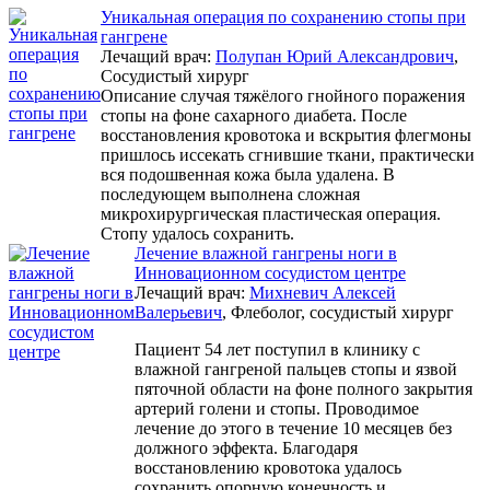
Уникальная операция по сохранению стопы при
гангрене
Лечащий врач:
Полупан Юрий Александрович
,
Сосудистый хирург
Описание случая тяжёлого гнойного поражения
стопы на фоне сахарного диабета. После
восстановления кровотока и вскрытия флегмоны
пришлось иссекать сгнившие ткани, практически
вся подошвенная кожа была удалена. В
последующем выполнена сложная
микрохирургическая пластическая операция.
Стопу удалось сохранить.
Лечение влажной гангрены ноги в
Инновационном сосудистом центре
Лечащий врач:
Михневич Алексей
Валерьевич
, Флеболог, сосудистый хирург
Пациент 54 лет поступил в клинику с
влажной гангреной пальцев стопы и язвой
пяточной области на фоне полного закрытия
артерий голени и стопы. Проводимое
лечение до этого в течение 10 месяцев без
должного эффекта. Благодаря
восстановлению кровотока удалось
сохранить опорную конечность и