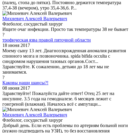
(палец, стопа до пятки). Постоянно держится температура
37,4-38 (вечером), утро 35,4-36,6. Р...
Михневич Алексей Валерьевич
Флеболог, сосудистый хирург
Ищите очаг инфекции. Просто так температуры 38 не бывает
?
трофическая язва правой пяточной области
18 июня 2017
Моему сыну 13 лет. Диагноз:врожденная аномалия развития
спинного мозга и позвоночника. spida bifida occulta с
синдромом нарушения тазовых органов.Сост...
Здравствуйте. К сожалению, детьми до 18 лет мы не
занимаемся.
?
Каковы наши шансы?!
08 июня 2017
Здравствуйте! Пожалуйста дайте ответ! Отец 25 лет на
инсулине. 3.5 года на гемодиалезе. 6 месяцев лежит с
гонгреной (влажная). Началось всё с ампутаци...
Михневич Алексей Валерьевич
Флеболог, сосудистый хирург
Добрый день. Если есть проблемы по артериям больной ноги
(нужно подтвердить на УЗИ), то без восстановления