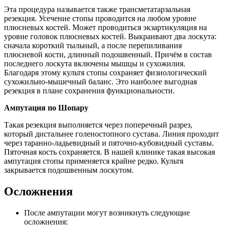
Эта процедура называется также трансметатарзальная
резекция. Усечение стопы проводится на любом уровне
плюсневых костей. Может проводиться экзартикуляция на
уровне головок плюсневых костей. Выкраивают два лоскута:
сначала короткий тыльный, а после перепиливания
плюсневой кости, длинный подошвенный. Причём в состав
последнего лоскута включены мышцы и сухожилия.
Благодаря этому культя стопы сохраняет физиологический
сухожильно-мышечный баланс. Это наиболее выгодная
резекция в плане сохранения функциональности.
Ампутация по Шопару
Такая резекция выполняется через поперечный разрез,
который дистальнее голеностопного сустава. Линия проходит
через таранно-ладьевидный и пяточно-кубовидный суставы.
Пяточная кость сохраняется. В нашей клинике такая высокая
ампутация стопы применяется крайне редко. Культя
закрывается подошвенным лоскутом.
Осложнения
После ампутации могут возникнуть следующие
осложнения: