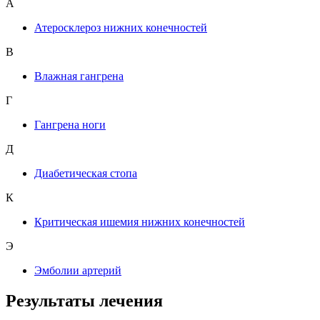
А
Атеросклероз нижних конечностей
В
Влажная гангрена
Г
Гангрена ноги
Д
Диабетическая стопа
К
Критическая ишемия нижних конечностей
Э
Эмболии артерий
Результаты лечения