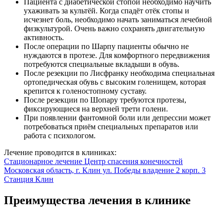
Пациента с диабетической стопой необходимо научить
ухаживать за культёй. Когда спадёт отёк стопы и
исчезнет боль, необходимо начать заниматься лечебной
физкультурой. Очень важно сохранять двигательную
активность.
После операции по Шарпу пациенты обычно не
нуждаются в протезе. Для комфортного передвижения
потребуются специальные вкладыши в обувь.
После резекции по Лисфранку необходима специальная
ортопедическая обувь с высоким голенищем, которая
крепится к голеностопному суставу.
После резекции по Шопару требуются протезы,
фиксирующиеся на верхней трети голени.
При появлении фантомной боли или депрессии может
потребоваться приём специальных препаратов или
работа с психологом.
Лечение проводится в клиниках:
Стационарное лечение
Центр спасения конечностей
Московская область, г. Клин ул. Победы владение 2 корп. 3
Станция Клин
Преимущества лечения в клинике