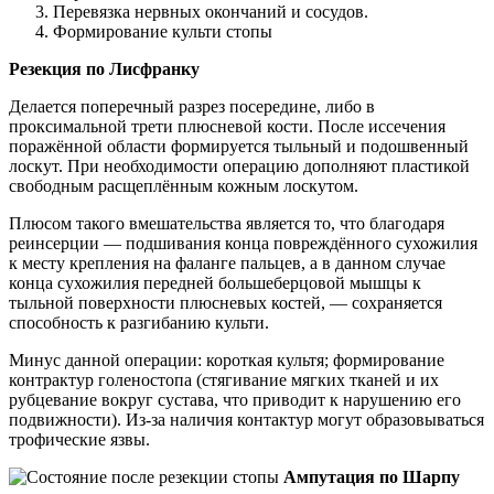
Перевязка нервных окончаний и сосудов.
Формирование культи стопы
Резекция по Лисфранку
Делается поперечный разрез посередине, либо в
проксимальной трети плюсневой кости. После иссечения
поражённой области формируется тыльный и подошвенный
лоскут. При необходимости операцию дополняют пластикой
свободным расщеплённым кожным лоскутом.
Плюсом такого вмешательства является то, что благодаря
реинсерции — подшивания конца повреждённого сухожилия
к месту крепления на фаланге пальцев, а в данном случае
конца сухожилия передней большеберцовой мышцы к
тыльной поверхности плюсневых костей, — сохраняется
способность к разгибанию культи.
Минус данной операции: короткая культя; формирование
контрактур голеностопа (стягивание мягких тканей и их
рубцевание вокруг сустава, что приводит к нарушению его
подвижности). Из-за наличия контактур могут образовываться
трофические язвы.
Ампутация по Шарпу