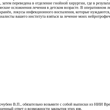
затем переведена в отделение гнойной хирургии, где в результ
кие осложнения лечения в детском возрасте. В оперативном ле
охранён, локусы инфекционного воспаления, которые нуждаются,
иалисты вашего института взяться за лечение моих нейротрофич
очубею В.П., обязательно возьмите с собой выписки из НИИ Вр
ценный ответ о возможности закрытия этих язв.