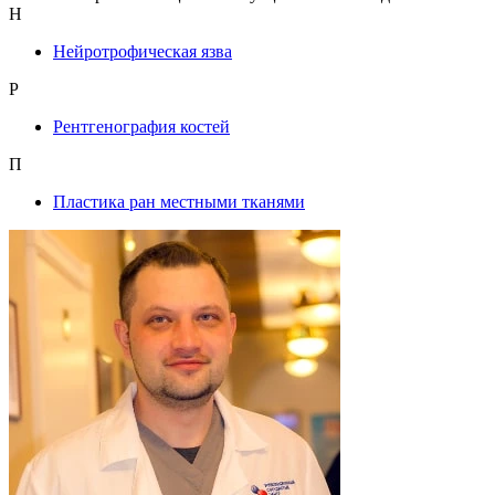
Н
Нейротрофическая язва
Р
Рентгенография костей
П
Пластика ран местными тканями