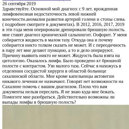
26 сентября 2019
Здравствуйте. Основной мой диагноз: с 9 лет. врожденная
лимфовенозная недостаточность левой нижней
конечности.аномалия развития артерий голени и стопы слева.
( подробнее смотрите в документах). В 2012, 2016, 2017, 2019
в эти года меня оперировали дренировали брюшную полость.
мне ставят диагноз хронический сальпингит. Оофорит. У меня
собирается жидкость в малом тазу. Откуда она и почему
собирается никто толком сказать не может. И с переодичность
в пару лет мне делают пункцию, а то и дело оперируют.
Причину выявить никто не может. Жидуость была взята на
цитологию. Оказалось лимфа. Было проведено кт брюшной
полости с контрастом. Узи малого таза. Сейчас я нахожусь в
отделении сосудистой хирурги в областой больнице
сахалинской области. Мне кроме капельницы актовегин
никакого лечения не назначают. Говорят нет возможности на
Сахалине помочь с вашим диагнозом. Плохо что вам
документы нельзя переслать. Я не знаю куда мне бежать.
Помогите мне разобраться. Действительно возможны ли
выпады лимфы в брюшную полость?