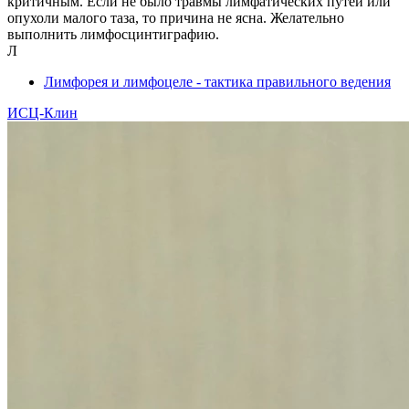
критичным. Если не было травмы лимфатических путей или
опухоли малого таза, то причина не ясна. Желательно
выполнить лимфосцинтиграфию.
Л
Лимфорея и лимфоцеле - тактика правильного ведения
ИСЦ-Клин