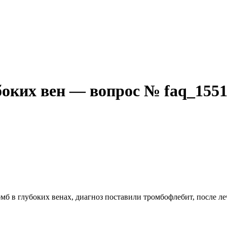
боких вен — вопрос № faq_155
омб в глубоких венах, диагноз поставили тромбофлебит, после ле