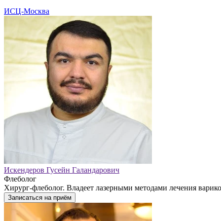
ИСЦ-Москва
Искендеров Гусейн Галандарович
Флеболог
Хирург-флеболог. Владеет лазерными методами лечения варико
Записаться на приём