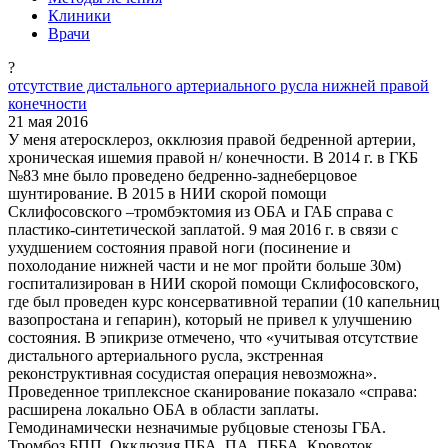
Клиники
Врачи
?
отсутствие дистального артериального русла нижней правой
конечности
21 мая 2016
У меня атеросклероз, окклюзия правой бедренной артерии,
хроническая ишемия правой н/ конечности. В 2014 г. в ГКБ
№83 мне было проведено бедренно-заднеберцовое
шунтирование. В 2015 в НИИ скорой помощи
Склифосовского –тромбэктомия из ОБА и ГАБ справа с
пластико-синтетической заплатой. 9 мая 2016 г. в связи с
ухудшением состояния правой ноги (посинение и
похолодание нижней части и не мог пройти больше 30м)
госпитализирован в НИИ скорой помощи Склифосовского,
где был проведен курс консервативной терапии (10 капельниц
вазопростана и гепарин), который не привел к улучшению
состояния. В эпикризе отмечено, что «учитывая отсутствие
дистального артериального русла, экстренная
реконструктивная сосудистая операция невозможна».
Проведенное триплексное сканирование показало «справа:
расширена локально ОБА в области заплаты.
Гемодинамически незначимые рубцовые стенозы ГБА.
Тромбоз БПП. Окклюзия ПБА, ПА, ПББА. Кровоток