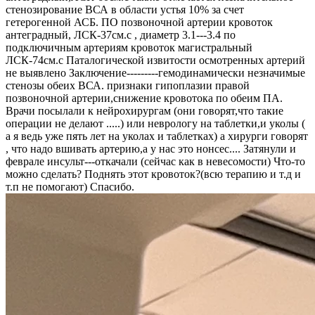
стенозирование ВСА в области устья 10% за счет
гетерогенной АСБ. ПО позвоночной артерии кровоток
антеградный, ЛСК-37см.с , диаметр 3.1---3.4 по
подключичным артериям кровоток магистральный
ЛСК-74см.с Паталогической извитости осмотренных артерий
не выявлено Заключение---------гемодинамически незначимые
стенозы обеих ВСА. признаки гипоплазии правой
позвоночной артерии,снижение кровотока по обеим ПА.
Врачи посылали к нейрохирургам (они говорят,что такие
операции не делают .....) или неврологу на таблетки,и уколы (
а я ведь уже пять лет на уколах и таблетках) а хирурги говорят
, что надо вшивать артерию,а у нас это нонсес.... Затянули и
феврале инсульт---откачали (сейчас как в невесомости) Что-то
можно сделать? Поднять этот кровоток?(всю терапию и т.д и
т.п не помогают) Спасибо.