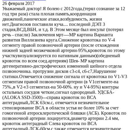
26 февраля 2017
Уважаемый доктор! Я болею с 2012года,(терял сознание за 12
год три раза) стала плохая память,координация
движений,панические атаки,возбудимость, жизни
нет.Диагнозов поставили куча.... последний ДЭП 3
стадия,ВСД,ВБН, и т.д. В Этом месяце был инсульт (потерял
речь - спасли) Заключения мрт----МР картина Варианта
развития Виллизиева круга.Снижение кровотока по V-4
сегменту правой позвоночной артерии (после отхождения
нижней задней мозжечковой артерии-95%,кровоток по этому
участкувизуализируется по нативным данным)(обедненый
кровоток по всем соед.артериям) Шея- МР картина
дегенеративно-дистрофических изменений шейного отдела
позвоночника. протрузии дисков с3-с4, с6-с7,Нарушение
статики.Отмечается снижение сигнала от кровотока по V1-V3
сегментам правой позвоночной артерии (в V1сегменте-на
75%.,в V2-v3 сегментах-на 50-60%. ну и V4-95%) контуры
остальных сосудов четкие,сигнал однородный. УДСБА-
(ALOKA SSD-3500)---справа кровоток по ВСА
антеградный,ЛСК 63см.с, отмечается незначительное
стенозирование ВСА в области устья не более 10% за счет
гомогенной атеросклеротической бляшки (АСБ). Кровоток по
позвоночной артерии лоцируется,диаметр артерии 2.4 мм,
кровоток антеградный Слева кровоток по ВСА
антеградный,ЛСК-60см.с также отмечается незначительное