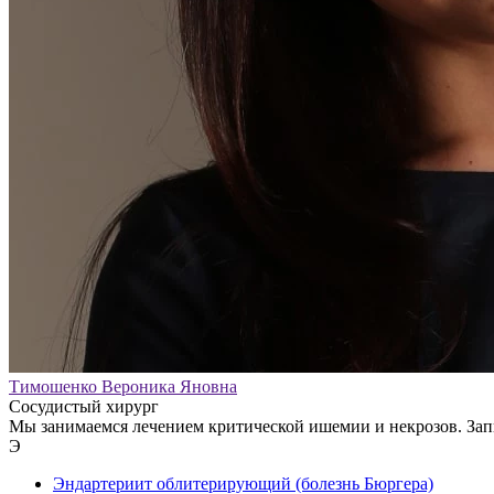
Тимошенко Вероника Яновна
Сосудистый хирург
Мы занимаемся лечением критической ишемии и некрозов. Зап
Э
Эндартериит облитерирующий (болезнь Бюргера)