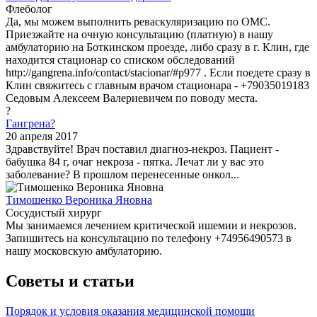
Флеболог
Да, мы можем выполнить реваскуляризацию по ОМС.
Приезжайте на очную консультацию (платную) в нашу
амбулаторию на Боткинском проезде, либо сразу в г. Клин, где
находится стационар со списком обследований
http://gangrena.info/contact/stacionar/#p977 . Если поедете сразу в
Клин свяжитесь с главным врачом стационара - +79035019183
Седовым Алексеем Валериевичем по поводу места.
?
Гангрена?
20 апреля 2017
Здравствуйте! Врач поставил диагноз-некроз. Пациент -
бабушка 84 г, очаг некроза - пятка. Лечат ли у вас это
заболевание? В прошлом перенесенные онкол...
Тимошенко Вероника Яновна
Сосудистый хирург
Мы занимаемся лечением критической ишемии и некрозов.
Запишитесь на консультацию по телефону +74956490573 в
нашу московскую амбулаторию.
Советы и статьи
Порядок и условия оказания медицинской помощи