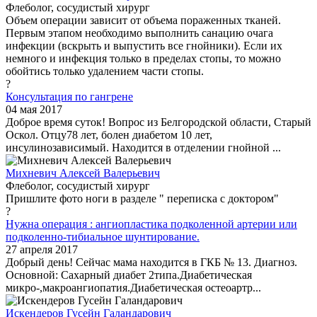
Флеболог, сосудистый хирург
Объем операции зависит от объема пораженных тканей.
Первым этапом необходимо выполнить санацию очага
инфекции (вскрыть и выпустить все гнойники). Если их
немного и инфекция только в пределах стопы, то можно
обойтись только удалением части стопы.
?
Консультация по гангрене
04 мая 2017
Доброе время суток! Вопрос из Белгородской области, Старый
Оскол. Отцу78 лет, болен диабетом 10 лет,
инсулинозависимый. Находится в отделении гнойной ...
Михневич Алексей Валерьевич
Флеболог, сосудистый хирург
Пришлите фото ноги в разделе " переписка с доктором"
?
Нужна операция : ангиопластика подколенной артерии или
подколенно-тибиальное шунтирование.
27 апреля 2017
Добрый день! Сейчас мама находится в ГКБ № 13. Диагноз.
Основной: Сахарный диабет 2типа.Диабетическая
микро-,макроангиопатия.Диабетическая остеоартр...
Искендеров Гусейн Галандарович