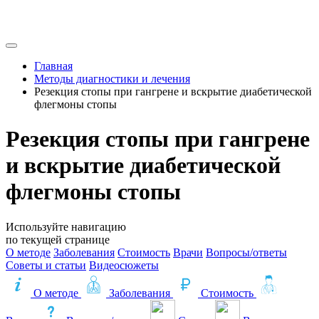
Главная
Методы диагностики и лечения
Резекция стопы при гангрене и вскрытие диабетической
флегмоны стопы
Резекция стопы при гангрене
и вскрытие диабетической
флегмоны стопы
Используйте навигацию
по текущей странице
О методе
Заболевания
Стоимость
Врачи
Вопросы/ответы
Советы и статьи
Видеосюжеты
О методе
Заболевания
Стоимость