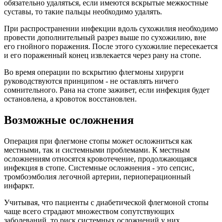
обязательно удаляться, если имеются вскрытые межкостные
суставы, то такие пальцы необходимо удалять.
При распространении инфекции вдоль сухожилия необходимо
провести дополнительный разрез выше по сухожилию, вне
его гнойного поражения. После этого сухожилие пересекается
и его пораженный конец извлекается через рану на стопе.
Во время операции по вскрытию флегмоны хирурги
руководствуются принципом - не оставлять ничего
сомнительного. Рана на стопе заживет, если инфекция будет
остановлена, а кровоток восстановлен.
Возможные осложнения
Операция при флегмоне стопы может осложниться как
местными, так и системными проблемами. К местным
осложнениям относятся кровотечение, продолжающаяся
инфекция в стопе. Системные осложнения - это сепсис,
тромбоэмболия легочной артерии, периоперационный
инфаркт.
Учитывая, что пациенты с диабетической флегмоной стопы
чаще всего страдают множеством сопутствующих
заболеваний, то риск системных осложнений у них