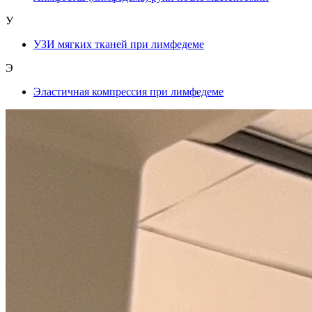
У
УЗИ мягких тканей при лимфедеме
Э
Эластичная компрессия при лимфедеме