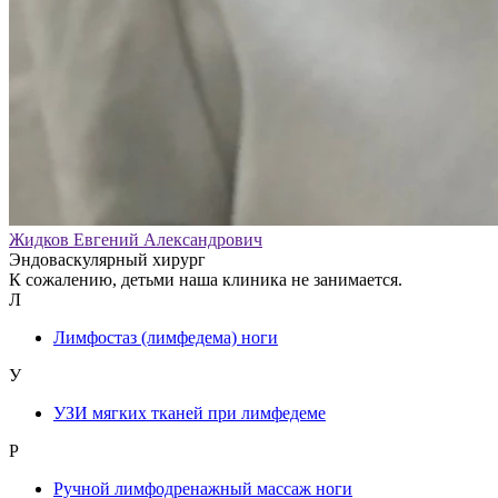
Жидков Евгений Александрович
Эндоваскулярный хирург
К сожалению, детьми наша клиника не занимается.
Л
Лимфостаз (лимфедема) ноги
У
УЗИ мягких тканей при лимфедеме
Р
Ручной лимфодренажный массаж ноги