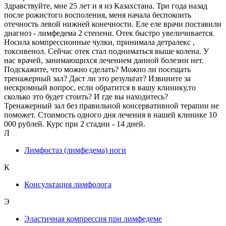
Здравствуйте, мне 25 лет и я из Казахстана. Три года назад
после рожистого восполения, меня начала беспокоить
отечность левой нижней конечности. Еле еле врачи поставили
диагноз - лимфедема 2 степени. Отек быстро увеличивается.
Носила компрессионные чулки, принимала детралекс ,
токсивенол. Сейчас отек стал подниматься выше колена. У
нас врачей, занимающихся лечением данной болезни нет.
Подскажите, что можно сделать? Можно ли посещать
тренажерный зал? Даст ли это результат? Извините за
нескромный вопрос, если обратится в вашу клинику,то
сколько это будет стоить? И где вы находитесь?
Тренажерный зал без правильной консервативной терапии не
поможет. Стоимость одного дня лечения в нашей клинике 10
000 рублей. Курс при 2 стадии - 14 дней.
Л
Лимфостаз (лимфедема) ноги
К
Консультация лимфолога
Э
Эластичная компрессия при лимфедеме