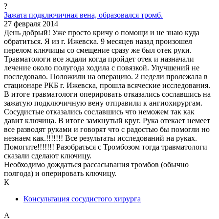
?
Зажата подключичная вена, образовался тромб.
27 февраля 2014
День добрый! Уже просто кричу о помощи и не знаю куда
обратиться. Я из г. Ижевска. 9 месяцев назад произошел
перелом ключицы со смещение сразу же был отек руки.
Травматологи все ждали когда пройдет отек и назначали
лечение около полугода ходила с повязкой. Улучшений не
последовало. Положили на операцию. 2 недели пролежала в
стационаре РКБ г. Ижевска, прошла всяческие исследования.
В итоге травматологи оперировать отказались сославшись на
зажатую подключичную вену отправили к ангиохирургам.
Сосудистые отказались сославшись что неможем так как
давит ключица. В итоге замкнутый круг. Рука отекает немеет
все разводят руками и говорят что с радостью бы помогли но
незнаем как.!!!!!!! Все результаты исследований на руках.
Помогите!!!!!!! Разобраться с Тромбозом тогда травматологи
сказали сделают ключицу.
Необходимо дождаться рассасывания тромбов (обычно
полгода) и оперировать ключицу.
К
Консультация сосудистого хирурга
А