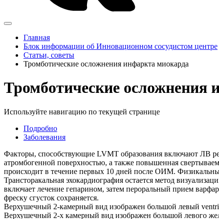
Главная
Блок информации об Инновационном сосудистом центре
Статьи, советы
Тромботические осложнения инфаркта миокарда
Тромботические осложнения 
Используйте навигацию по текущей странице
Подробно
Заболевания
Факторы, способствующие LVMT образования включают ЛВ реги
атромбогенной поверхностью, а также повышенная свертываем
происходит в течение первых 10 дней после ОИМ. Физикальные
Трансторакальная эхокардиография остается метод визуализа
включает лечение гепарином, затем пероральный прием варфар
фреску сгусток сохраняется.
Верхушечный 2-камерный вид изображен большой левый ventri
Верхушечный 2-х камерный вид изображен большой левого же