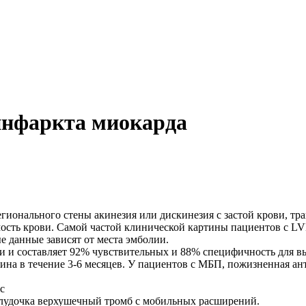
инфаркта миокарда
онального стены акинезия или дискинезия с застой крови, трав
ость крови. Самой частой клинической картины пациентов с L
 данные зависят от места эмболии.
ции и составляет 92% чувствительных и 88% специфичность для
ина в течение 3-6 месяцев. У пациентов с МБП, пожизненная ан
c
лудочка верхушечный тромб с мобильных расширений.