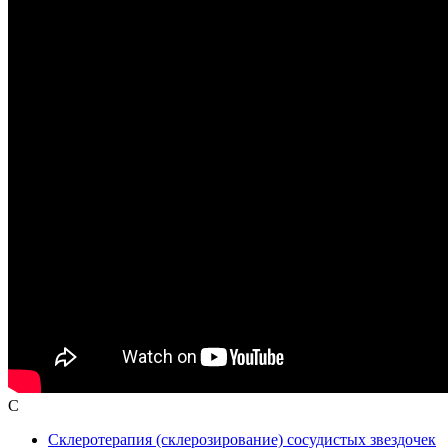
С
Склеротерапия (склерозирование) сосудистых звездочек