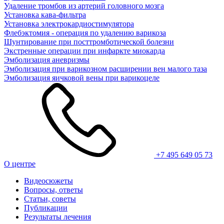
Удаление тромбов из артерий головного мозга
Установка кава-фильтра
Установка электрокардиостимулятора
Флебэктомия - операция по удалению варикоза
Шунтирование при посттромботической болезни
Экстренные операции при инфаркте миокарда
Эмболизация аневризмы
Эмболизация при варикозном расширении вен малого таза
Эмболизация яичковой вены при варикоцеле
+7 495 649 05 73
О центре
Видеосюжеты
Вопросы, ответы
Статьи, советы
Публикации
Результаты лечения