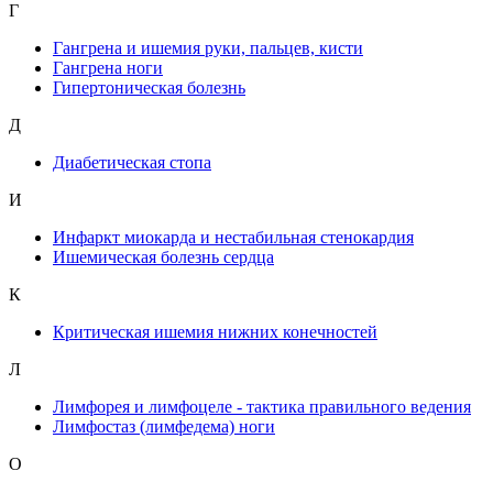
Г
Гангрена и ишемия руки, пальцев, кисти
Гангрена ноги
Гипертоническая болезнь
Д
Диабетическая стопа
И
Инфаркт миокарда и нестабильная стенокардия
Ишемическая болезнь сердца
К
Критическая ишемия нижних конечностей
Л
Лимфорея и лимфоцеле - тактика правильного ведения
Лимфостаз (лимфедема) ноги
О