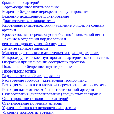
брыжеечных артерий
Аорто-бедренное шунтирование
Бедренно-бедренное перекрестное шунтирование
Бедренно-подколенное шунтирование
Диагностическая лапаротомия
Каротидная эндартерэктомия (удаление бляшек из сонных
артерий)
Кроссэктомия - перевязка устья большой подкожной вены
Лечение в отделении кардиологии и
рентгеноэндоваскулярной хирургии
Лечение варикоза лазером
Микрохирургические вмешательства при эндартериите
Микрохирургическое шунтирование артерий голени и стопы
Операции при нагноении сосудистых протезов
Подмышечно-бедренное шунтирование
Профундопластика
Радиочастотная облитерация вен
Растворение тромбов - катетерный тромболизис
Резекция мошонки с пластикой перемещенными лоскутами
Резекция патологической извитости сонной артерии
Склеротерапия (склерозирование) сосудистых звездочек
Стентирование позвоночных артерий
Стентирование почечных артерий
Удаление бляшек из позвоночной артерии
Удаление тромбов из артерий