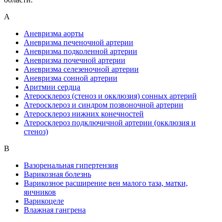
А
Аневризма аорты
Аневризма печеночной артерии
Аневризма подколенной артерии
Аневризма почечной артерии
Аневризма селезеночной артерии
Аневризма сонной артерии
Аритмии сердца
Атеросклероз (стеноз и окклюзия) сонных артерий
Атеросклероз и синдром позвоночной артерии
Атеросклероз нижних конечностей
Атеросклероз подключичной артерии (окклюзия и
стеноз)
В
Вазоренальная гипертензия
Варикозная болезнь
Варикозное расширение вен малого таза, матки,
яичников
Варикоцеле
Влажная гангрена