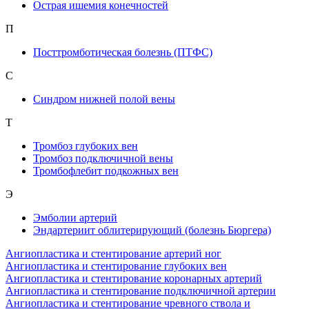
Острая ишемия конечностей
П
Посттромботическая болезнь (ПТФС)
С
Синдром нижней полой вены
Т
Тромбоз глубоких вен
Тромбоз подключичной вены
Тромбофлебит подкожных вен
Э
Эмболии артерий
Эндартериит облитерирующий (болезнь Бюргера)
Ангиопластика и стентирование артерий ног
Ангиопластика и стентирование глубоких вен
Ангиопластика и стентирование коронарных артерий
Ангиопластика и стентирование подключичной артерии
Ангиопластика и стентирование чревного ствола и