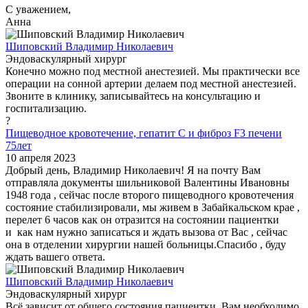
С уважением,
Анна
Шиповский Владимир Николаевич
Эндоваскулярный хирург
Конечно можно под местной анестезией. Мы практически все
операции на сонной артерии делаем под местной анестезией.
Звоните в клинику, записывайтесь на консультацию и
госпитализацию.
?
Пищеводное кровотечение, гепатит С и фиброз F3 печени
75лет
10 апреля 2023
Добрый день, Владимир Николаевич! Я на почту Вам
отправляла документы шильниковой Валентины Ивановны
1948 года , сейчас после второго пищеводного кровотечения
состояние стабилизировали, мы живем в Забайкальском крае ,
перелет 6 часов как он отразится на состоянии пациентки
и как нам нужно записаться и ждать вызова от Вас , сейчас
она в отделении хирургии нашей больницы.Спасибо , буду
ждать вашего ответа.
Шиповский Владимир Николаевич
Эндоваскулярный хирург
Всё зависит от общего состояния пациентки. Вам необходимо