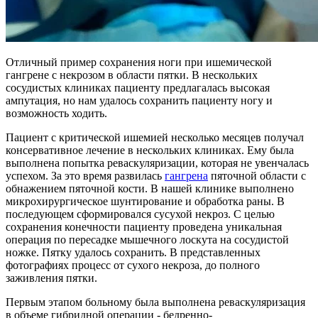
Отличный пример сохранения ноги при ишемической
гангрене с некрозом в области пятки. В нескольких
сосудистых клиниках пациенту предлагалась высокая
ампутация, но нам удалось сохранить пациенту ногу и
возможность ходить.
Пациент с критической ишемией несколько месяцев получал
консервативное лечение в нескольких клиниках. Ему была
выполнена попытка реваскуляризации, которая не увенчалась
успехом. За это время развилась
гангрена
пяточной области с
обнажением пяточной кости. В нашей клинике выполнено
микрохирургическое шунтирование и обработка раны. В
последующем сформировался сусухой некроз. С целью
сохранения конечности пациенту проведена уникальная
операция по пересадке мышечного лоскута на сосудистой
ножке. Пятку удалось сохранить. В представленных
фотографиях процесс от сухого некроза, до полного
заживления пятки.
Первым этапом больному была выполнена реваскуляризация
в объеме гибридной операции - бедренно-