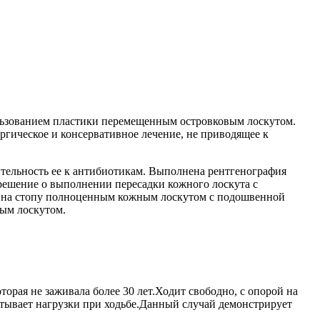
ользованием пластики перемещенным островковым лоскутом.
ргическое и консервативное лечение, не приводящее к
ительность ее к антибиотикам. Выполнена рентгенография
решение о выполнении пересадки кожного лоскута с
ки на стопу полноценным кожным лоскутом с подошвенной
ым лоскутом.
торая не заживала более 30 лет.Ходит свободно, с опорой на
ытывает нагрузки при ходьбе.Данный случай демонстрирует