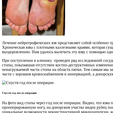
Лечение нейротрофических язв представляет собой особенно т
Хроническая язва с плотными каллезными краями, которая суще
выздоровлению. Нам удалось вылечить эту язву с помощью одн
При поступлении в клинику проведен ряд исследований сосудо
стопы, показавшая отсутствие костно-деструктивных изменени
ненагружаемой части стопы на область пятки. Тем самым мы 
части с хорошим кровоснабжением и иннервацией, а донорск
Спустя год после операции
На фото вид стопы через год после операции. Видно, что язва 
прооперированную ногу, на донорском участке виден рубец по
уникальные возможности реконструктивной микрохирургии, ко