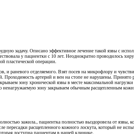
рудную задачу. Описано эффективное лечение такой язвы с исп
ствовала у пациентки с 10 лет. Неоднократно проводилось хиру
ой пластической операции.
в, и раневого отделяемого. Взят посев на микрофлору и чувств
й. Проходимость артерий и вен на стопе не нарушены. Принято 
закрываем зону хронической язвы в месте максимальной нагруз
ую ненагружаемую зону закрываем обычным расщепленным кожн
полностью зажила., пациентка полностью выздоровела от язвы, ко
сле пересадки расщепленного кожного лоскута, который не исп
торая доступна пациентам в нашей клинике.