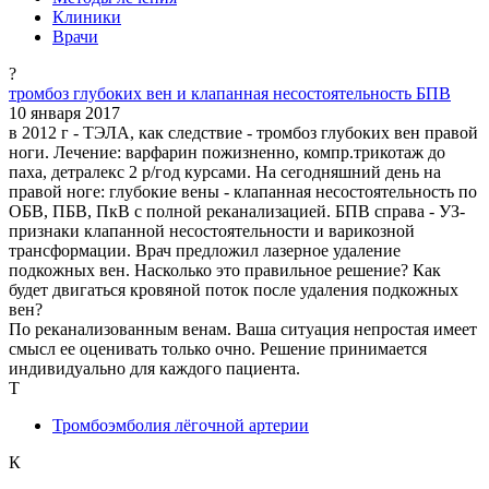
Клиники
Врачи
?
тромбоз глубоких вен и клапанная несостоятельность БПВ
10 января 2017
в 2012 г - ТЭЛА, как следствие - тромбоз глубоких вен правой
ноги. Лечение: варфарин пожизненно, компр.трикотаж до
паха, детралекс 2 р/год курсами. На сегодняшний день на
правой ноге: глубокие вены - клапанная несостоятельность по
ОБВ, ПБВ, ПкВ с полной реканализацией. БПВ справа - УЗ-
признаки клапанной несостоятельности и варикозной
трансформации. Врач предложил лазерное удаление
подкожных вен. Насколько это правильное решение? Как
будет двигаться кровяной поток после удаления подкожных
вен?
По реканализованным венам. Ваша ситуация непростая имеет
смысл ее оценивать только очно. Решение принимается
индивидуально для каждого пациента.
Т
Тромбоэмболия лёгочной артерии
К