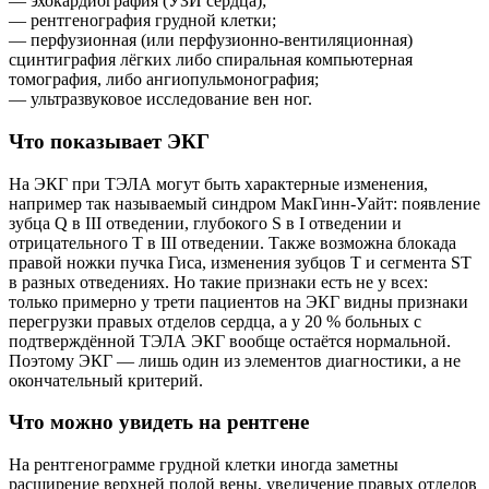
— эхокардиография (УЗИ сердца);
— рентгенография грудной клетки;
— перфузионная (или перфузионно‑вентиляционная)
сцинтиграфия лёгких либо спиральная компьютерная
томография, либо ангиопульмонография;
— ультразвуковое исследование вен ног.
Что показывает ЭКГ
На ЭКГ при ТЭЛА могут быть характерные изменения,
например так называемый синдром МакГинн‑Уайт: появление
зубца Q в III отведении, глубокого S в I отведении и
отрицательного T в III отведении. Также возможна блокада
правой ножки пучка Гиса, изменения зубцов T и сегмента ST
в разных отведениях. Но такие признаки есть не у всех:
только примерно у трети пациентов на ЭКГ видны признаки
перегрузки правых отделов сердца, а у 20 % больных с
подтверждённой ТЭЛА ЭКГ вообще остаётся нормальной.
Поэтому ЭКГ — лишь один из элементов диагностики, а не
окончательный критерий.
Что можно увидеть на рентгене
На рентгенограмме грудной клетки иногда заметны
расширение верхней полой вены, увеличение правых отделов