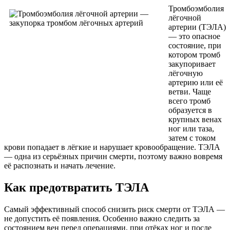
Тромбоэмболия
лёгочной
артерии (ТЭЛА)
— это опасное
состояние, при
котором тромб
закупоривает
лёгочную
артерию или её
ветви. Чаще
всего тромб
образуется в
крупных венах
ног или таза,
затем с током
крови попадает в лёгкие и нарушает кровообращение. ТЭЛА
— одна из серьёзных причин смерти, поэтому важно вовремя
её распознать и начать лечение.
Как предотвратить ТЭЛА
Самый эффективный способ снизить риск смерти от ТЭЛА —
не допустить её появления. Особенно важно следить за
состоянием вен перед операциями, при отёках ног и после