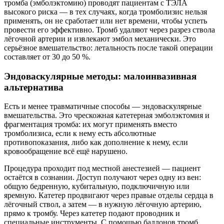
тромба (эмболэктомию) проводят пациентам с ТЭЛА
высокого риска — в тех случаях, когда тромболизис нельзя
применять, он не сработает или нет времени, чтобы успеть
провести его эффективно. Тромб удаляют через разрез ствола
лёгочной артерии и извлекают эмбол механически. Это
серьёзное вмешательство: летальность после такой операции
составляет от 30 до 50 %.
Эндоваскулярные методы: малоинвазивная
альтернатива
Есть и менее травматичные способы — эндоваскулярные
вмешательства. Это чрескожная катетерная эмболэктомия и
фрагментация тромба: их могут применять вместо
тромболизиса, если к нему есть абсолютные
противопоказания, либо как дополнение к нему, если
кровообращение всё ещё нарушено.
Процедура проходит под местной анестезией — пациент
остаётся в сознании. Доступ получают через одну из вен:
общую бедренную, кубитальную, подключичную или
яремную. Катетер продвигают через правые отделы сердца в
лёгочный ствол, а затем — в нужную лёгочную артерию,
прямо к тромбу. Через катетер подают проводник и
специальные инструменты. С помощью баллонов тромб