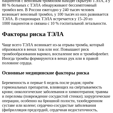
пациентов с венозным тромбозом находят скрытую ТЭЛА, а у
80 % больных с ТЭЛА обнаруживают бессимптомный
тромбоз вен. В России ежегодно у 240 тысяч человек
возникает венозный тромбоз, у 100 тысяч из них развивается
ТЭЛА. В стационарах ТЭЛА встречается у 15–20 из
1000 пациентов и связана с 10 % госпитальной летальности.
Факторы риска ТЭЛА
Чаще всего ТЭЛА возникает из‑за отрыва тромба, который
образовался в венах таза или ног. Повышают риск
тромбообразования варикоз, воспаление вен и тромбофлебит.
Иногда тромбы формируются в венах рук или в правой
половине сердца.
Основные медицинские факторы риска
Беременность и первые 6 недель после родов; приём
гормональных препаратов, влияющих на свёртываемость
крови; онкологические заболевания и химиотерапия; травмы
и переломы (повреждение сосудистой стенки); хирургические
операции, особенно на брюшной полости, тазобедренном
суставе или колене; сердечно‑сосудистые заболевания
(фибрилляция предсердий, сердечная недостаточность,