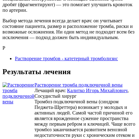
дробят (фрагментируют) — это помогает улучшить кровоток
по артерии.
Выбор метода лечения всегда делает врач: он учитывает
состояние пациента, размер и расположение тромба, риски и
возможные осложнения. Ни один метод не подходит всем без
исключения — подход должен быть индивидуальным.
Р
Растворение тромбов - катетерный тромболизис
Результаты лечения
Растворение тромба подключичной вены
Лечащий врач:
Калитко Игорь Михайлович
,
Сосудистый хирург
Тромбоз подключичной вены (синдром
Педжета-Шреттера) возникает у молодых и
активных людей. Самой частой причиной его
является врожденное сужение пространства
между первым ребром и ключицей. Чаще всего
тромбоз заканчивается развитием венозной
недостаточности руки с хроническим отеком и