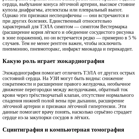
сердца, выбухание конуса лёгочной артерии, высокое стояние
купола диафрагмы, ателектазы или плевральный выпот.
Однако эти признаки неспецифичны — они встречаются и
при других болезнях. Единственный относительно
характерный для ТЭЛА симптом — симптом Вестермарка
(расширение корня лёгкого и обеднение сосудистого рисунка
в зоне поражения), но он встречается редко — примерно в 5 %
случаев. Тем не менее рентген важен, чтобы исключить
пневмонию, пневмоторакс, инфаркт миокарда и перикардит.
Какую роль играет эхокардиография
Эхокардиография помогает отличить ТЭЛА от других острых
состояний сердца. На УЗИ могут быть видны: снижение
сократимости и расширение правого желудочка, необычное
движение перегородки между желудочками, обратный ток
крови через трёхстворчатый клапан, отсутствие нормального
спадения нижней полой вены при дыхании, расширение
лёгочной артерии и признаки лёгочной гипертензии. Эти
данные помогают врачу понять, насколько серьёзно страдает
сердце из‑за закупорки сосудов в лёгких.
Сцинтиграфия и компьютерная томография