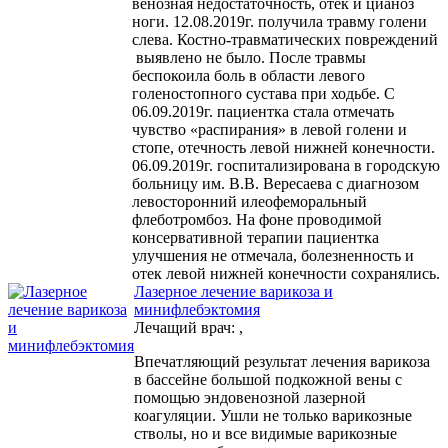
венозная недостаточность, отек и цианоз
ноги. 12.08.2019г. получила травму голени
слева. Костно-травматических повреждений
выявлено не было. После травмы
беспокоила боль в области левого
голеностопного сустава при ходьбе. С
06.09.2019г. пациентка стала отмечать
чувство «распирания» в левой голени и
стопе, отечность левой нижней конечности.
06.09.2019г. госпитализирована в городскую
больницу им. В.В. Вересаева с диагнозом
левосторонний илеофеморальный
флеботромбоз. На фоне проводимой
консервативной терапии пациентка
улучшения не отмечала, болезненность и
отек левой нижней конечности сохранялись.
Лазерное лечение варикоза и
минифлебэктомия
Лечащий врач:
,
Впечатляющий результат лечения варикоза
в бассейне большой подкожной вены с
помощью эндовенозной лазерной
коагуляции. Ушли не только варикозные
стволы, но и все видимые варикозные