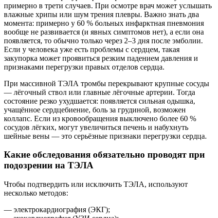
примерно в трети случаев. При осмотре врач может услышать
влажные хрипы или шум трения плевры. Важно знать два
момента: примерно у 60 % больных инфарктная пневмония
вообще не развивается (и явных симптомов нет), а если она
появляется, то обычно только через 2–3 дня после эмболии.
Если у человека уже есть проблемы с сердцем, такая
закупорка может проявиться резким падением давления и
признаками перегрузки правых отделов сердца.
При массивной ТЭЛА тромбы перекрывают крупные сосуды
— лёгочный ствол или главные лёгочные артерии. Тогда
состояние резко ухудшается: появляется сильная одышка,
учащённое сердцебиение, боль за грудиной, возможен
коллапс. Если из кровообращения выключено более 60 %
сосудов лёгких, могут увеличиться печень и набухнуть
шейные вены — это серьёзные признаки перегрузки сердца.
Какие обследования обязательно проводят при
подозрении на ТЭЛА
Чтобы подтвердить или исключить ТЭЛА, используют
несколько методов:
— электрокардиография (ЭКГ);