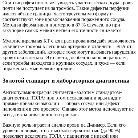
Сцинтиграфия позволяет увидеть участки лёгких, куда кровь
почти не поступает из‑за тромбов. Такие дефекты перфузии
имеют чёткие границы, часто треугольную форму и
соответствуют зоне кровоснабжения поражённого сосуда.
Метод информативен примерно в 87 % случаев, но при
закупорке самых мелких ветвей его точность снижается.
Мультиспиральная КТ с контрастированием даёт возможность
«увидеть» тромбы в лёгочных артериях и отличить ТЭЛА от
других заболеваний, которые тоже могут вызывать нарушения
кровотока в лёгких. Этот метод особенно хорошо работает,
если тромбы находятся в крупных сосудах, и хуже — если
поражены самые мелкие артерии.
Золотой стандарт и лабораторная диагностика
Ангиопульмонография считается «золотым стандартом»
диагностики ТЭЛА: при этом исследовании врач видит
прямые признаки эмболии — обрыв сосуда или дефект
наполнения в его просвете. Однако этот метод используют не
всегда из‑за инвазивности и рисков.
Важную роль играет и анализ крови на Д‑димер. Если его
уровень в норме, это с высокой вероятностью (до 90 %)
позволяет исключить ТЭЛА у пациентов с низкой или