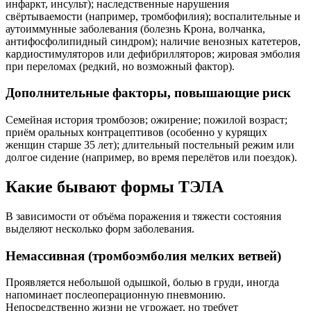
инфаркт, инсульт); наследственные нарушения
свёртываемости (например, тромбофилия); воспалительные и
аутоиммунные заболевания (болезнь Крона, волчанка,
антифосфолипидный синдром); наличие венозных катетеров,
кардиостимуляторов или дефибрилляторов; жировая эмболия
при переломах (редкий, но возможный фактор).
Дополнительные факторы, повышающие риск
Семейная история тромбозов; ожирение; пожилой возраст;
приём оральных контрацептивов (особенно у курящих
женщин старше 35 лет); длительный постельный режим или
долгое сидение (например, во время перелётов или поездок).
Какие бывают формы ТЭЛА
В зависимости от объёма поражения и тяжести состояния
выделяют несколько форм заболевания.
Немассивная (тромбоэмболия мелких ветвей)
Проявляется небольшой одышкой, болью в груди, иногда
напоминает послеоперационную пневмонию.
Непосредственно жизни не угрожает, но требует