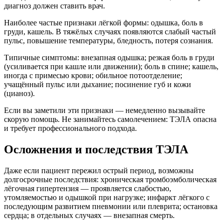
диагноз должен ставить врач.
Наиболее частые признаки лёгкой формы: одышка, боль в
груди, кашель. В тяжёлых случаях появляются слабый частый
пульс, повышение температуры, бледность, потеря сознания.
Типичные симптомы: внезапная одышка; резкая боль в груди
(усиливается при кашле или движении); боль в спине; кашель,
иногда с примесью крови; обильное потоотделение;
учащённый пульс или дыхание; посинение губ и кожи
(цианоз).
Если вы заметили эти признаки — немедленно вызывайте
скорую помощь. Не занимайтесь самолечением: ТЭЛА опасна
и требует профессионального подхода.
Осложнения и последствия ТЭЛА
Даже если пациент пережил острый период, возможны
долгосрочные последствия: хроническая тромбоэмболическая
лёгочная гипертензия — проявляется слабостью,
утомляемостью и одышкой при нагрузке; инфаркт лёгкого с
последующим развитием пневмонии или плеврита; остановка
сердца; в отдельных случаях — внезапная смерть.