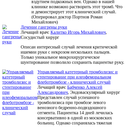
вздутием подкожных вен. Однако в нашей
клинике возможно растворить этот тромб. Что
и демонстрирует этот клинический случай.
(Оперировал доктор Портнов Роман
Михайлович)
Лечение гангрены руки
Лечащий врач:
Калитко Игорь Михайлович
,
Сосудистый хирург
Описан интересный случай лечения критической
ишемии руки с некрозом нескольких пальцев.
Только уникальное микрохирургическое
шунтирование позволило сохранить пациентке руку.
Управляемый катетерный тромболизис и
стентирование при илеофеморальном
флеботромбозе - клинический случай
Лечащий врач:
Бабченко Алексей
Александрович
, Эндоваскулярный хирург
Представлен случай успешного
тромболизиса при тромбозе левого
венозного бедренно-подвздошного
сегмента. Пациентка 14 дней лечилась
консервативно в одной из московских
больниц. Однако сохранялась тяжелая