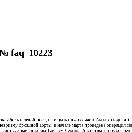
 № faq_10223
резкая боль в левой ноге, на ощупь нижняя часть была холодная.
евризму брюшной аорты. в начале марта проведена операция.се
а аорты. хнмк синдром Такаясу-Лериша 2ст. острый тромбоз бед