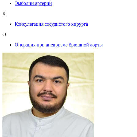
Эмболии артерий
К
Консультация сосудистого хирурга
О
Операция при аневризме брюшной аорты