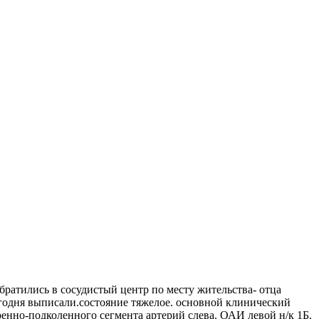
 Обратились в сосудистый центр по месту жительства- отца
годня выписали.состояние тяжелое. основной клинический
ренно-подколенного сегмента артерий слева. ОАИ левой н/к 1Б.