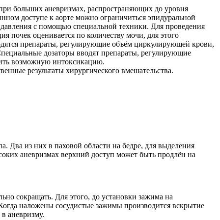
 при больших аневризмах, распространяющих до уровня
нном доступе к аорте можно ограничиться эпидуральной
о давления с помощью специальной техники. Для проведения
ия почек оценивается по количеству мочи, для этого
вводятся препараты, регулирующие объём циркулирующей крови,
 Специальные дозаторы вводят препараты, регулирующие
нить возможную интоксикацию.
ственные результаты хирургического вмешательства.
. Два из них в паховой области на бедре, для выделения
ысоких аневризмах верхний доступ может быть продлён на
но сокращать. Для этого, до установки зажима на
 Когда наложены сосудистые зажимы производится вскрытие
 в аневризму.