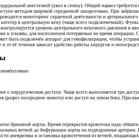
идуральной анестезией (укол в спину). Общий наркоз требуется
оступе методом широкой серединной лапаротомии. При забрюши
проводится мониторинг сердечной деятельности и артериальног
 катетер в центральную вену (чаще всего подключичный). Функц
ии контролируется уровень центрального венозного давления и 
ови и плазмы, для восполнения потерянных во время операции.
ожет быть подключён аппарат для гемофильтрации, чтобы устра
е и от её течения зависит удобство работы хирургов и непосред
ты
 о хирургическом доступе. Чаще всего выполняется три доступа
я (разрез посередине живота) или доступ на левом боку. При в
тие брюшной аорты. Время перекрытия кровотока надо обязатель
риальных ветвей до бифуркации аорты на подвздошные артерии.
ости аневризмы и остановка кровотечения из ветвей, впадающих