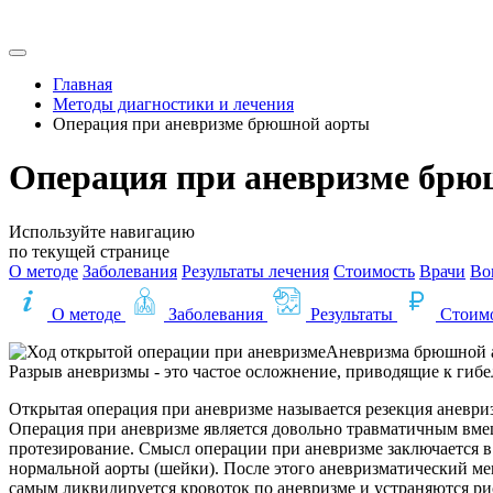
Главная
Методы диагностики и лечения
Операция при аневризме брюшной аорты
Операция при аневризме брю
Используйте навигацию
по текущей странице
О методе
Заболевания
Результаты лечения
Стоимость
Врачи
Во
О методе
Заболевания
Результаты
Стоим
Аневризма брюшной ао
Разрыв аневризмы - это частое осложнение, приводящие к гибе
Открытая операция при аневризме называется резекция аневри
Операция при аневризме является довольно травматичным вме
протезирование. Смысл операции при аневризме заключается в
нормальной аорты (шейки). После этого аневризматический ме
самым ликвидируется кровоток по аневризме и устраняются ри