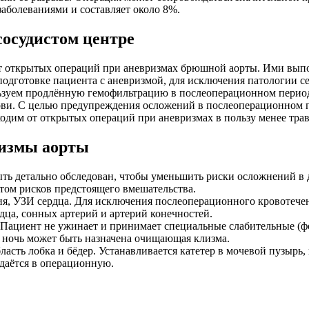
аболеваниями и составляет около 8%.
осудистом центре
 открытых операций при аневризмах брюшной аорты. Ими выполн
одготовке пациента с аневризмой, для исключения патологии се
зуем продлённую гемофильтрацию в послеоперационном период
рови. С целью предупреждения осложений в послеоперационном 
одим от открытых операций при аневризмах в пользу менее тр
ризмы аорты
ть детально обследован, чтобы уменьшить риски осложнений в 
том рисков предстоящего вмешательства.
я, УЗИ сердца. Для исключения послеоперационного кровотечен
дца, сонных артерий и артерий конечностей.
Пациент не ужинает и принимает специальные слабительные (ф
а ночь может быть назначена очищающая клизма.
ласть лобка и бёдер. Устанавливается катетер в мочевой пузыр
даётся в операционную.