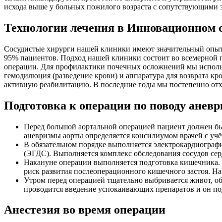
исхода выше у больных пожилого возраста с сопутствующими з
Технологии лечения в Инновационном с
Сосудистые хирурги нашей клиники имеют значительный опыт
95% пациентов. Подход нашей клиники состоит во всемерной п
операции. Для профилактики почечных осложнений мы исполь
гемодилюция (разведение крови) и аппаратура для возврата к
активную реабилитацию. В последние годы мы постепенно отх
Подготовка к операции по поводу анев
Перед большой аортальной операцией пациент должен бы
аневризмы аорты определяется консилиумом врачей с учё
В обязательном порядке выполняется электрокардиографи
(ЭГДС). Выполняется комплекс обследования сосудов сер
Накануне операции выполняется подготовка кишечника. 
риск развития послеоперационного кишечного застоя. Н
Утром перед операцией тщательно выбривается живот, об
проводится введение успокаивающих препаратов и он по
Анестезия во время операции