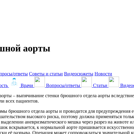
шной аорты
просы/ответы
Советы и статьи
Видеосюжеты
Новости
ость
Врачи
Вопросы/ответы
Статьи
Видео
рты – выпячивание стенки брюшного отдела аорты вследствие е
ли всех пациентов.
змы брюшного отдела аорты и проводится для предупреждения е
шательством высокого риска, поэтому должна применяться толь
 выделении аневризматического мешка через разрез на животе и
шок вскрывается, к нормальной аорте пришивается искусственны
ски её разрыва. Операция может сопровождаться значительной 