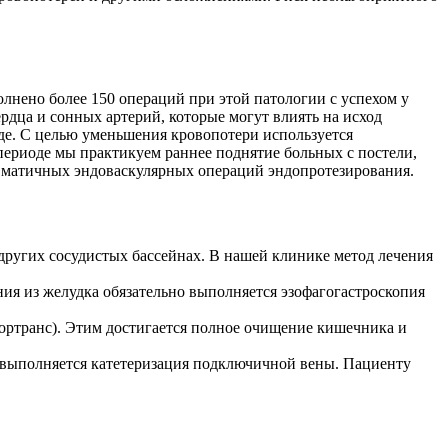
ено более 150 операций при этой патологии с успехом у
рдца и сонных артерий, которые могут влиять на исход
е. С целью уменьшения кровопотери используется
периоде мы практикуем раннее поднятие больных с постели,
авматичных эндоваскулярных операций эндопротезирования.
других сосудистых бассейнах. В нашей клинике метод лечения
ия из желудка обязательно выполняется эзофагогастроскопия
ортранс). Этим достигается полное очищение кишечника и
ь, выполняется катетеризация подключичной вены. Пациенту