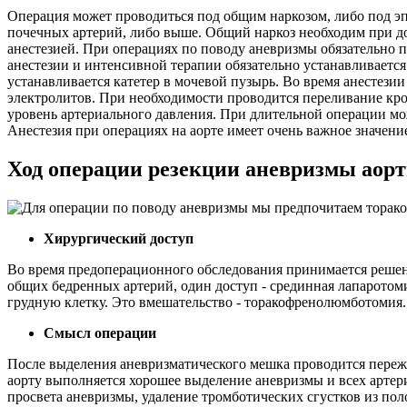
Операция может проводиться под общим наркозом, либо под эп
почечных артерий, либо выше. Общий наркоз необходим при д
анестезией. При операциях по поводу аневризмы обязательно 
анестезии и интенсивной терапии обязательно устанавливается
устанавливается катетер в мочевой пузырь. Во время анестез
электролитов. При необходимости проводится переливание кр
уровень артериального давления. При длительной операции м
Анестезия при операциях на аорте имеет очень важное значени
Ход операции резекции аневризмы аор
Хирургический доступ
Во время предоперационного обследования принимается решение
общих бедренных артерий, один доступ - срединная лапаротоми
грудную клетку. Это вмешательство - торакофренолюмботомия.
Смысл операции
После выделения аневризматического мешка проводится пережа
аорту выполняется хорошее выделение аневризмы и всех арте
просвета аневризмы, удаление тромботических сгустков из пол