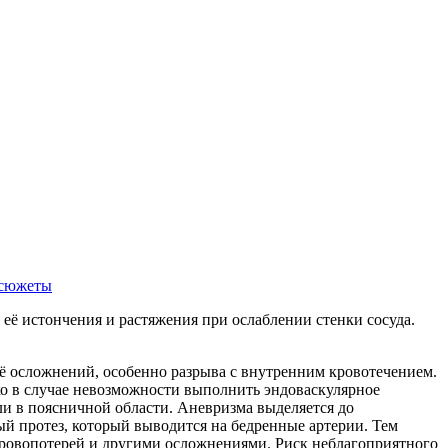
сюжеты
ё истончения и растяжения при ослаблении стенки сосуда.
ё осложнений, особенно разрыва с внутренним кровотечением.
ко в случае невозможности выполнить эндоваскулярное
ли в поясничной области. Аневризма выделяется до
й протез, который выводится на бедренные артерии. Тем
кровопотерей и другими осложнениями. Риск неблагоприятного