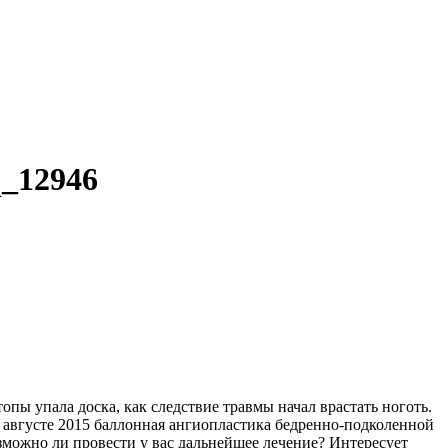
q_12946
топы упала доска, как следствие травмы начал врастать ноготь.
 августе 2015 баллонная ангиопластика бедренно-подколенной
озможно ли провести у вас дальнейшее лечение? Интересует