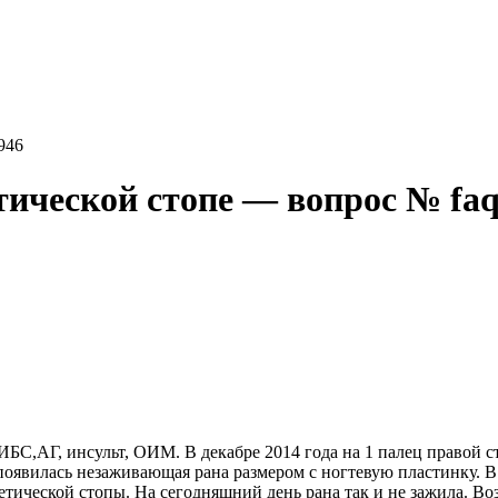
946
ической стопе — вопрос № fa
 ИБС,АГ, инсульт, ОИМ. В декабре 2014 года на 1 палец правой с
оявилась незаживающая рана размером с ногтевую пластинку. В
етической стопы. На сегодняшний день рана так и не зажила. В