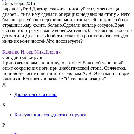
26 октября 2016
Здравствуйте! Доктор, скажите пожалуйста у моего отца
диабет 2 типа.Ему сделали операцию недавно на стопу.У него
был некроз,убрали верхнюю часть стопы.Сейчас у него боли
страшные,ему ходить больно.Сделали доплер сосудов.Врач
сказал что отрежут выше колен.Хотелось бы чтобы до этого не
допустили.Диагноз: Диабетическая макроангиопатия сосудов
нижних конечностей.Что посоветуете?
Калитко Игорь Михайлович
Сосудистый хирург
Привозите к нам в клинику, мы имеем большой успешный
опыт сохранения ноги при диабетической стопе. Свяжитесь
по поводу госпитализации с Седовым А. В. Это главный врач
клиники. Контакты в разделе "О госпитализации".
Д
Диабетическая стопа
К
Консультация сосудистого хирурга
Р