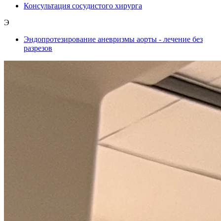
Консультация сосудистого хирурга
Э
Эндопротезирование аневризмы аорты - лечение без
разрезов