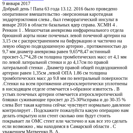
9 января 2017
Добрый день ! Папа 63 года 13.12. 2016 было проведено
оперативное вмешательство -эверсионная каротидная
эндартерэктомия слева , был геморрагический инсульт в
январе 2016 в области базальных ядер справа. ХСМН 4 .
Ренкин 1 . Мешотчатая аневризма инфраренального отдела
брюшной аорты ниже почечных левой почечной артерии на
3,15 см с распространением на бифуркацию и частично на
левую общую подвздошенную артерию , протяженностью до
9,7 мм диаметр аневризма равен 9,65*8,47 истинный
просвет-5,7*4,28 см толщина тромботических масс от 4,1 мм
по левой латеральной стенки и до 4,17см по правой
латеральной стенки . Диаметр правой общей подвздошенной
артерии равен 1,35см ,левой ОПА 1.86 см толщина
тромботических масс до 9.8 мм по вентральный поверхности
.Стенки на всем протяжении атеросклеротически уплотнены
в нисходящем отделе отмечается s-образное извитость . В
устьях почечных артерии отмечается атеросклеротический
бляшки суживающие просвет до 25-30%справа и до 30-35 %
слева Вот такая картина сейчас чувствует нормально давление
контролирует . Подскажите пожалуйста какую операцию нам
делать открытую или стент сколько они будут стоить
покрывает ли ОМС стент или частично и как все это сделать
если возможно , мы находимся в Самарской области . С
уважением Матвеенко В. А.