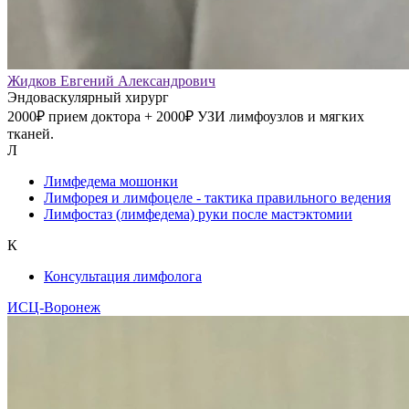
Жидков Евгений Александрович
Эндоваскулярный хирург
2000₽ прием доктора + 2000₽ УЗИ лимфоузлов и мягких
тканей.
Л
Лимфедема мошонки
Лимфорея и лимфоцеле - тактика правильного ведения
Лимфостаз (лимфедема) руки после мастэктомии
К
Консультация лимфолога
ИСЦ-Воронеж