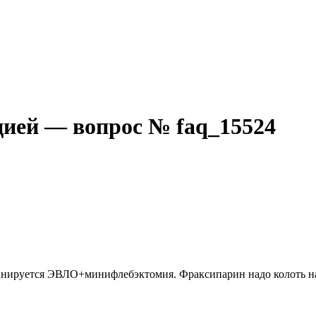
ией — вопрос № faq_15524
нируется ЭВЛО+минифлебэктомия. Фраксипарин надо колоть нака