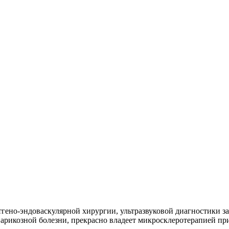
тгено-эндоваскулярной хирургии, ультразвуковой диагностики 
варикозной болезни, прекрасно владеет микросклеротерапией пр