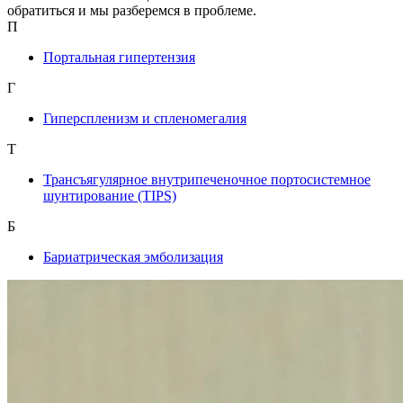
обратиться и мы разберемся в проблеме.
П
Портальная гипертензия
Г
Гиперспленизм и спленомегалия
Т
Трансъягулярное внутрипеченочное портосистемное
шунтирование (TIPS)
Б
Бариатрическая эмболизация