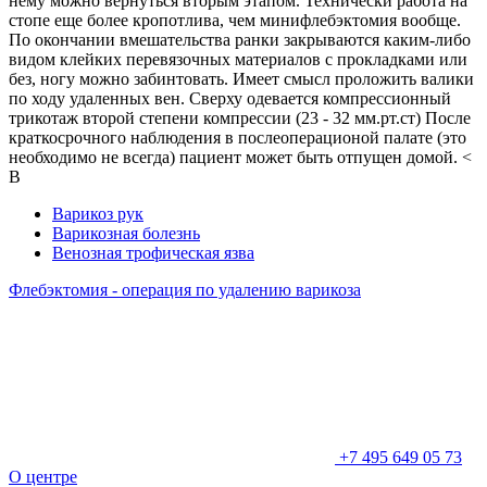
нему можно вернуться вторым этапом. Технически работа на
стопе еще более кропотлива, чем минифлебэктомия вообще.
По окончании вмешательства ранки закрываются каким-либо
видом клейких перевязочных материалов с прокладками или
без, ногу можно забинтовать. Имеет смысл проложить валики
по ходу удаленных вен. Сверху одевается компрессионный
трикотаж второй степени компрессии (23 - 32 мм.рт.ст) После
краткосрочного наблюдения в послеоперационой палате (это
необходимо не всегда) пациент может быть отпущен домой. <
В
Варикоз рук
Варикозная болезнь
Венозная трофическая язва
Флебэктомия - операция по удалению варикоза
+7 495 649 05 73
О центре