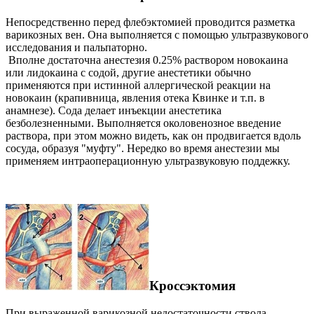
Непосредственно перед флебэктомией проводится разметка
варикозных вен. Она выполняется с помощью ультразвукового
исследования и пальпаторно.
Вполне достаточна анестезия 0.25% раствором новокаина
или лидокаина с содой, другие анестетики обычно
применяются при истинной аллергической реакции на
новокаин (крапивница, явления отека Квинке и т.п. в
анамнезе). Сода делает инъекции анестетика
безболезненными. Выполняется околовенозное введение
раствора, при этом можно видеть, как он продвигается вдоль
сосуда, образуя "муфту". Нередко во время анестезии мы
применяем интраоперационную ультразвуковую поддежку.
Кроссэктомия
При выраженной варикозной недостаточности ствола