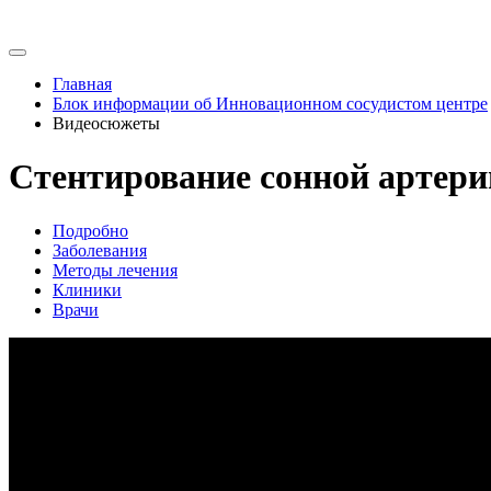
Главная
Блок информации об Инновационном сосудистом центре
Видеосюжеты
Стентирование сонной артери
Подробно
Заболевания
Методы лечения
Клиники
Врачи