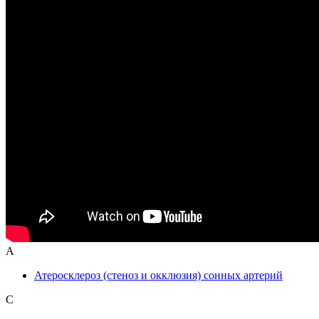
А
Атеросклероз (стеноз и окклюзия) сонных артерий
С