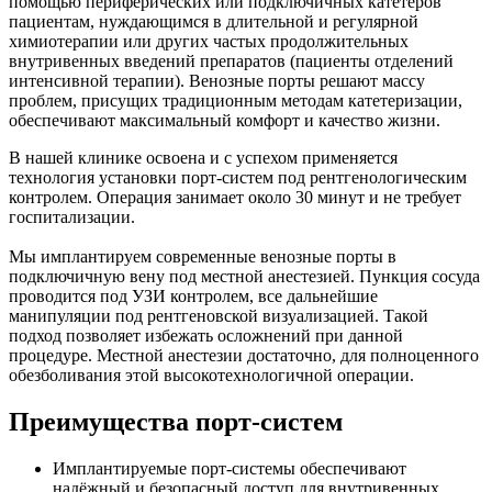
помощью периферических или подключичных катетеров
пациентам, нуждающимся в длительной и регулярной
химиотерапии или других частых продолжительных
внутривенных введений препаратов (пациенты отделений
интенсивной терапии). Венозные порты решают массу
проблем, присущих традиционным методам катетеризации,
обеспечивают максимальный комфорт и качество жизни.
В нашей клинике освоена и с успехом применяется
технология установки порт-систем под рентгенологическим
контролем. Операция занимает около 30 минут и не требует
госпитализации.
Мы имплантируем современные венозные порты в
подключичную вену под местной анестезией. Пункция сосуда
проводится под УЗИ контролем, все дальнейшие
манипуляции под рентгеновской визуализацией. Такой
подход позволяет избежать осложнений при данной
процедуре. Местной анестезии достаточно, для полноценного
обезболивания этой высокотехнологичной операции.
Преимущества порт-систем
Имплантируемые порт-системы обеспечивают
надёжный и безопасный доступ для внутривенных