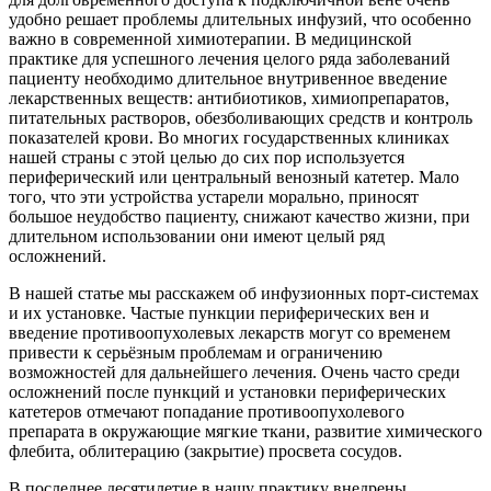
удобно решает проблемы длительных инфузий, что особенно
важно в современной химиотерапии. В медицинской
практике для успешного лечения целого ряда заболеваний
пациенту необходимо длительное внутривенное введение
лекарственных веществ: антибиотиков, химиопрепаратов,
питательных растворов, обезболивающих средств и контроль
показателей крови. Во многих государственных клиниках
нашей страны с этой целью до сих пор используется
периферический или центральный венозный катетер. Мало
того, что эти устройства устарели морально, приносят
большое неудобство пациенту, снижают качество жизни, при
длительном использовании они имеют целый ряд
осложнений.
В нашей статье мы расскажем об инфузионных порт-системах
и их установке. Частые пункции периферических вен и
введение противоопухолевых лекарств могут со временем
привести к серьёзным проблемам и ограничению
возможностей для дальнейшего лечения. Очень часто среди
осложнений после пункций и установки периферических
катетеров отмечают попадание противоопухолевого
препарата в окружающие мягкие ткани, развитие химического
флебита, облитерацию (закрытие) просвета сосудов.
В последнее десятилетие в нашу практику внедрены