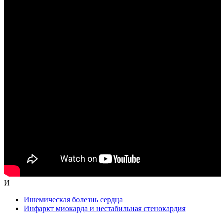
И
Ишемическая болезнь сердца
Инфаркт миокарда и нестабильная стенокардия