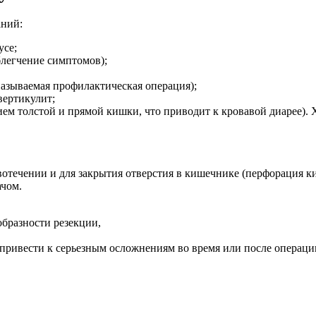
аний:
усе;
блегчение симптомов);
называемая профилактическая операция);
вертикулит;
ем толстой и прямой кишки, что приводит к кровавой диарее). 
вотечении и для закрытия отверстия в кишечнике (перфорация к
ачом.
образности резекции,
 привести к серьезным осложнениям во время или после операци