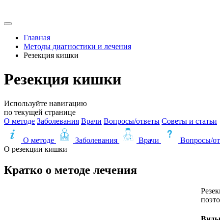
Главная
Методы диагностики и лечения
Резекция кишки
Резекция кишки
Используйте навигацию
по текущей странице
О методе
Заболевания
Врачи
Вопросы/ответы
Советы и статьи
О методе
Заболевания
Врачи
Вопросы/о
О резекции кишки
Кратко о методе лечения
Резек
поэто
Виды