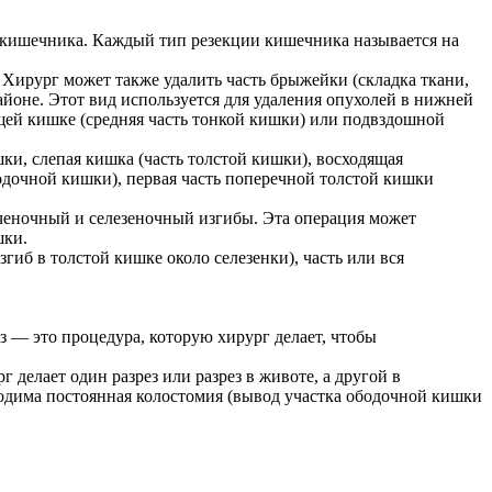
 кишечника. Каждый тип резекции кишечника называется на
. Хирург может также удалить часть брыжейки (складка ткани,
йоне. Этот вид используется для удаления опухолей в нижней
ощей кишке (средняя часть тонкой кишки) или подвздошной
ки, слепая кишка (часть толстой кишки), восходящая
одочной кишки), первая часть поперечной толстой кишки
еченочный и селезеночный изгибы. Эта операция может
шки.
гиб в толстой кишке около селезенки), часть или вся
з — это процедура, которую хирург делает, чтобы
 делает один разрез или разрез в животе, а другой в
одима постоянная колостомия (вывод участка ободочной кишки