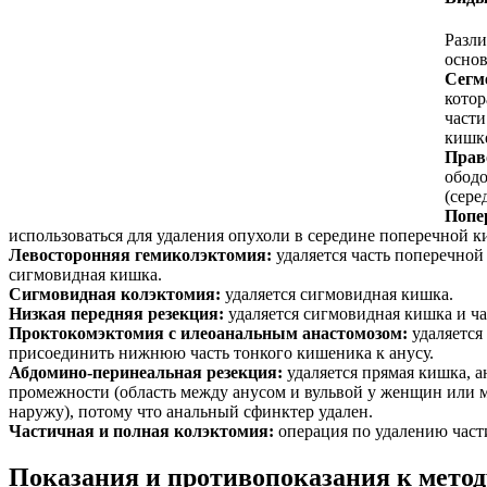
Разли
основ
Сегм
котор
части
кишке
Прав
ободо
(сере
Попе
использоваться для удаления опухоли в середине поперечной к
Левосторонняя гемиколэктомия:
удаляется часть поперечной
сигмовидная кишка.
Сигмовидная колэктомия:
удаляется сигмовидная кишка.
Низкая передняя резекция:
удаляется сигмовидная кишка и ча
Проктокомэктомия с илеоанальным анастомозом:
удаляется
присоединить нижнюю часть тонкого кишеника к анусу.
Абдомино-перинеальная резекция:
удаляется прямая кишка, а
промежности (область между анусом и вульвой у женщин или 
наружу), потому что анальный сфинктер удален.
Частичная и полная колэктомия:
операция по удалению част
Показания и противопоказания к метод