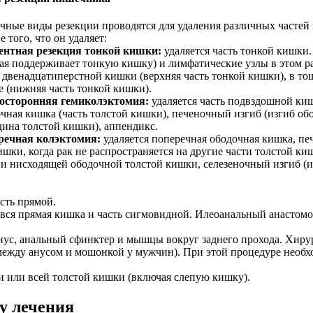
чные виды резекции проводятся для удаления различных частей
е того, что он удаляет:
ентная резекция тонкой кишки:
удаляется часть тонкой кишки
ая поддерживает тонкую кишку) и лимфатические узлы в этом ра
 двенадцатиперстной кишки (верхняя часть тонкой кишки), в т
 (нижняя часть тонкой кишки).
осторонняя гемиколэктомия:
удаляется часть подвздошной киш
чная кишка (часть толстой кишки), печеночный изгиб (изгиб об
дина толстой кишки), аппендикс.
речная колэктомия:
удаляется поперечная ободочная кишка, п
ишки, когда рак не распространяется на другие части толстой ки
 и нисходящей ободочной толстой кишки, селезеночный изгиб (из
сть прямой.
 вся прямая кишка и часть сигмовидной. Илеоанальный анастомо
нус, анальный сфинктер и мышцы вокруг заднего прохода. Хирург
между анусом и мошонкой у мужчин). При этой процедуре необх
и или всей толстой кишки (включая слепую кишку).
у лечения