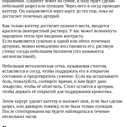
поражений. Пациент лежит на спине, в паху будет сделан
небольшой разрез или пункция. Через него в сосуд проводят
катетер. Он направляется через аорту до тех пор, пока не
достигнет почечных артерий.
Как только катетер достигает нужного места, вводится
краситель (контрастный раствор). У вас может возникнуть
ощущение тепла при введении контраста.
Если выявляется сужение в одной или обеих почечных
артериях, можно немедленно восстановить его, растянув
стенку сосуда небольшим баллоном (это называется
ангиопластикой).
Небольшая металлическая сетка, называемая стентом,
вставляется в сосуд, чтобы поддержать его в открытом
состоянии и предотвратить сужение. Если вы испытываете
боль, пожалуйста, сообщите врачам, и вам будет дано
лекарство, чтобы её облегчить. Стент остаётся в артерии,
чтобы держать её открытой для поддержания кровотока.
Затем хирург удалит катетер и наложит шов, если был сделан
разрез, или давящую повязку, если была только пункция.
После стентирования вы будете наблюдаться в течение
нескольких часов.