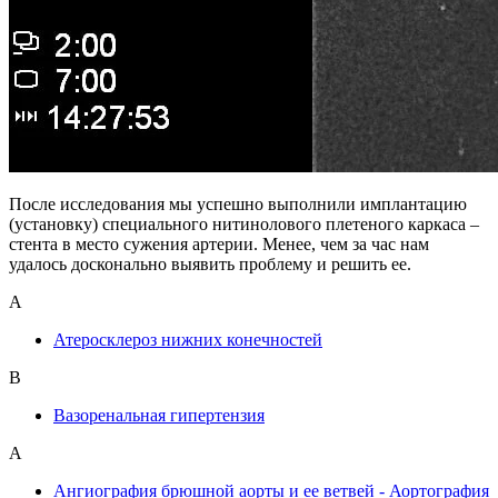
После исследования мы успешно выполнили имплантацию
(установку) специального нитинолового плетеного каркаса –
стента в место сужения артерии. Менее, чем за час нам
удалось досконально выявить проблему и решить ее.
А
Атеросклероз нижних конечностей
В
Вазоренальная гипертензия
А
Ангиография брюшной аорты и ее ветвей - Аортография