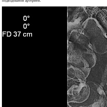
подвздошной артерией.