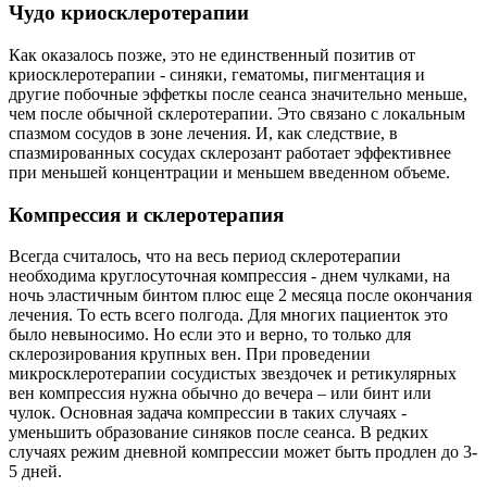
Чудо криосклеротерапии
Как оказалось позже, это не единственный позитив от
криосклеротерапии - синяки, гематомы, пигментация и
другие побочные эффеткы после сеанса значительно меньше,
чем после обычной склеротерапии. Это связано с локальным
спазмом сосудов в зоне лечения. И, как следствие, в
спазмированных сосудах склерозант работает эффективнее
при меньшей концентрации и меньшем введенном объеме.
Компрессия и склеротерапия
Всегда считалось, что на весь период склеротерапии
необходима круглосуточная компрессия - днем чулками, на
ночь эластичным бинтом плюс еще 2 месяца после окончания
лечения. То есть всего полгода. Для многих пациенток это
было невыносимо. Но если это и верно, то только для
склерозирования крупных вен. При проведении
микросклеротерапии сосудистых звездочек и ретикулярных
вен компрессия нужна обычно до вечера – или бинт или
чулок. Основная задача компрессии в таких случаях -
уменьшить образование синяков после сеанса. В редких
случаях режим дневной компрессии может быть продлен до 3-
5 дней.