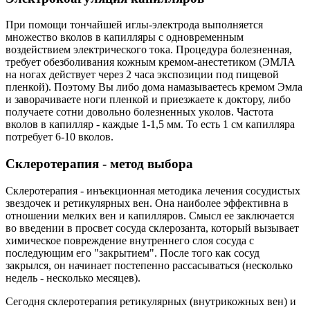
При помощи тончайшей иглы-электрода выполняется
множество вколов в капилляры с одновременным
воздействием электрического тока. Процедура болезненная,
требует обезболивания кожным кремом-анестетиком (ЭМЛА
на ногах действует через 2 часа экспозиции под пищевой
пленкой). Поэтому Вы либо дома намазываетесь кремом Эмла
и заворачиваете ноги пленкой и приезжаете к доктору, либо
получаете сотни довольно болезненных уколов. Частота
вколов в капилляр - каждые 1-1,5 мм. То есть 1 см капилляра
потребует 6-10 вколов.
Склеротерапия - метод выбора
Склеротерапия - инъекционная методика лечения сосудистых
звездочек и ретикулярных вен. Она наиболее эффективна в
отношении мелких вен и капилляров. Смысл ее заключается
во введении в просвет сосуда склерозанта, который вызывает
химическое повреждение внутреннего слоя сосуда с
последующим его "закрытием". После того как сосуд
закрылся, он начинает постепенно рассасываться (несколько
недель - несколько месяцев).
Сегодня склеротерапия ретикулярных (внутрикожных вен) и