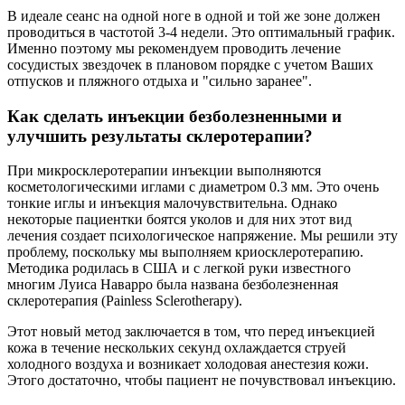
В идеале сеанс на одной ноге в одной и той же зоне должен
проводиться в частотой 3-4 недели. Это оптимальный график.
Именно поэтому мы рекомендуем проводить лечение
сосудистых звездочек в плановом порядке с учетом Ваших
отпусков и пляжного отдыха и "сильно заранее".
Как сделать инъекции безболезненными и
улучшить результаты склеротерапии?
При микросклеротерапии инъекции выполняются
косметологическими иглами с диаметром 0.3 мм. Это очень
тонкие иглы и инъекция малочувствительна. Однако
некоторые пациентки боятся уколов и для них этот вид
лечения создает психологическое напряжение. Мы решили эту
проблему, поскольку мы выполняем криосклеротерапию.
Методика родилась в США и с легкой руки известного
многим Луиса Наварро была названа безболезненная
склеротерапия (Painless Sclerotherapy).
Этот новый метод заключается в том, что перед инъекцией
кожа в течение нескольких секунд охлаждается струей
холодного воздуха и возникает холодовая анестезия кожи.
Этого достаточно, чтобы пациент не почувствовал инъекцию.