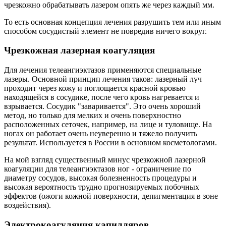
чрезкожно обрабатывать лазером опять же через каждый мм.
То есть основная концепция лечения разрушить тем или иным
способом сосудистый элемент не повредив ничего вокруг.
Чрезкожная лазерная коагуляция
Для лечения телеангиэктазов применяются специальные
лазеры. Основной принцип лечения таков: лазерный луч
проходит через кожу и поглощается красной кровью
находящейся в сосудике, после чего кровь нагревается и
взрывается. Сосудик "заваривается". Это очень хороший
метод, но только для мелких и очень поверхностно
расположенных сеточек, например, на лице и туловище. На
ногах он работает очень неуверенно и тяжело получить
результат. Используется в России в основном косметологами.
На мой взгляд существенный минус чрезкожной лазерной
коагуляции для телеангиэктазов ног - ограничение по
диаметру сосудов, высокая болезненность процедуры и
высокая вероятность трудно прогнозируемых побочных
эффектов (ожоги кожной поверхности, депигментация в зоне
воздействия).
Электрокоагуляция капилляров