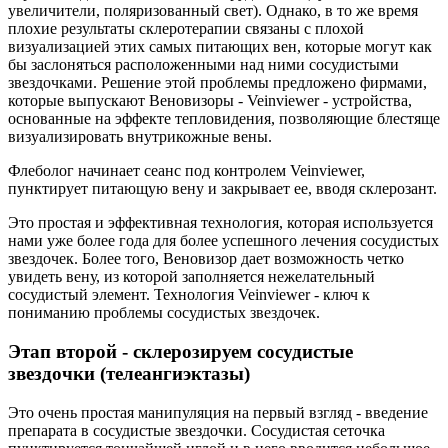
увеличители, поляризованный свет). Однако, в то же время
плохие результаты склеротерапии связаны с плохой
визуализацией этих самых питающих вен, которые могут как
бы заслоняться расположенными над ними сосудистыми
звездочками. Решение этой проблемы предложено фирмами,
которые выпускают Веновизоры - Veinviewer - устройства,
основанные на эффекте тепловидения, позволяющие блестяще
визуализировать внутрикожные вены.
Флеболог начинает сеанс под контролем Veinviewer,
пунктирует питающую вену и закрывает ее, вводя склерозант.
Это простая и эффективная технология, которая используется
нами уже более года для более успешного лечения сосудистых
звездочек. Более того, Веновизор дает возможность четко
увидеть вену, из которой заполняется нежелательный
сосудистый элемент. Технология Veinviewer - ключ к
пониманию проблемы сосудистых звездочек.
Этап второй - склерозируем сосудистые
звездочки (телеангиэктазы)
Это очень простая манипуляция на первый взгляд - введение
препарата в сосудистые звездочки. Сосудистая сеточка