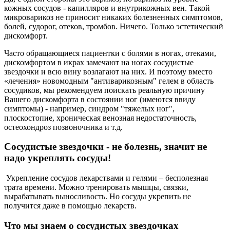
кожных сосудов - капилляров и внутрикожных вен. Такой
микроварикоз не приносит никаких болезненных симптомов,
болей, судорог, отеков, тромбов. Ничего. Только эстетический
дискомфорт.
Часто обращающиеся пациентки с болями в ногах, отеками,
дискомфортом в икрах замечают на ногах сосудистые
звездочки и всю вину возлагают на них. И поэтому вместо
«лечения» новомодным "антиварикозным" гелем в область
сосудиков, мы рекомендуем поискать реальную причину
Вашего дискомфорта в состоянии ног (имеются ввиду
симптомы) - например, синдром "тяжелых ног",
плоскостопие, хроническая венозная недостаточность,
остеохондроз позвоночника и т.д.
Cосудистые звездочки - не болезнь, значит не
надо укреплять сосуды!
Укрепление сосудов лекарствами и гелями – бесполезная
трата времени. Можно тренировать мышцы, связки,
вырабатывать выносливость. Но сосуды укрепить не
получится даже в помощью лекарств.
Что мы знаем о сосудистых звездочках