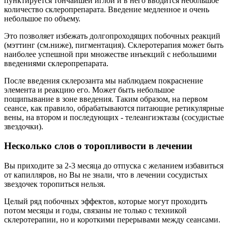
пунктируется тончайшей иглой и в него вводится небольшое
количество склеропрепарата. Введение медленное и очень
небольшое по объему.
Это позволяет избежать долгопроходящих побочных реакций
(мэттинг (см.ниже), пигментация). Склеротерапия может быть
наиболее успешной при множестве инъекций с небольшими
введениями склеропрепарата.
После введения склерозанта мы наблюдаем покраснение
элемента и реакцию его. Может быть небольшое
пощипывание в зоне введения. Таким образом, на первом
сеансе, как правило, обрабатываются питающие ретикулярные
вены, на втором и последующих - телеангиэктазы (сосудистые
звездочки).
Несколько слов о торопливости в лечении
Вы приходите за 2-3 месяца до отпуска с желанием избавиться
от капилляров, но Вы не знали, что в лечении сосудистых
звездочек торопиться нельзя.
Целый ряд побочных эффектов, которые могут проходить
потом месяцы и годы, связаны не только с техникой
склеротерапии, но и короткими перерывами между сеансами.