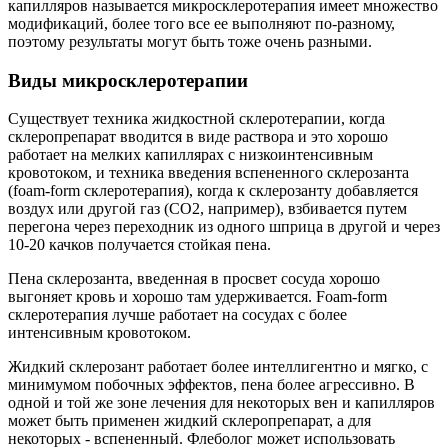
капилляров называется микросклеротерапия имеет множество
модификаций, более того все ее выполняют по-разному,
поэтому результаты могут быть тоже очень разными.
Виды микросклеротерапии
Существует техника жидкостной склеротерапии, когда
склеропрепарат вводится в виде раствора и это хорошо
работает на мелких капиллярах с низкоинтенсивным
кровотоком, и техника введения вспененного склерозанта
(foam-form склеротерапия), когда к склерозанту добавляется
воздух или другой газ (CO2, например), взбивается путем
перегона через переходник из одного шприца в другой и через
10-20 качков получается стойкая пена.
Пена склерозанта, введенная в просвет сосуда хорошо
выгоняет кровь и хорошо там удерживается. Foam-form
склеротерапия лучше работает на сосудах с более
интенсивным кровотоком.
Жидкий склерозант работает более интеллигентно и мягко, с
минимумом побочных эффектов, пена более агрессивно. В
одной и той же зоне лечения для некоторых вен и капилляров
может быть применен жидкий склеропрепарат, а для
некоторых - вспененный. Флеболог может использовать