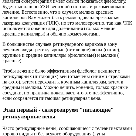
является склеротерапия имеет смысл показаться флебологу.
Будет выполнено УЗИ венозной системы и рекомендовано
лечение. Естественно, что в случаях мелких красных
капилляров Вам может быть рекомендована чрезкожная
лазерная коагуляция (ЧЛК), но это маловероятно, так как ЧЛК
используется обычно для долечивания (только мелкие
красные капилляры) и обычно косметологами.
В большинстве случаев ретикулярного варикоза в зону
лечения входят ретикулярные (питающие) вены (синие),
крупные и средние капилляры (фиолетовые) и мелкие (
красные).
Чтобы лечение было эффективным флеболог начинает с
ретикулярных (питающих) вен (отмечены синими стрелками
на фото), затем переходит к крупным капиллярам, затем к
средним и мелким. Можно лечить, конечно, только красные
сосудики, но практика показывает, что это неэффективно,
если сохраняется питающая ретикулярная вена.
Этап первый - склерозируем "питающие"
ретикулярные вены
Часто ретикулярные вены, сообщающиеся с телеангиэктазами
хорошо видны и без всякого оборудования (лупы