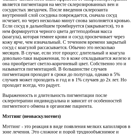
является пигментация на месте склерозированных вен и
сосудистых звездочек. После введения склерозанта
внутренний слой сосудика повреждается, сначала сосуд
исчезает, но через несколько минут снова заполняется кровью.
Если сосуд в дальнейшем тромбируется (закрывается), то в
нем формируется черного цвета дегтеподобная масса
(коагула), которая темнее крови и сосуд просвечивает через
кожу ярче, чем изначальный. С течением времени закрытый
сосуд с коагулой рассасывается. Обычно это несколько
месяцев. В случае, если этот процесс длительный и коагула
довольно-таки выраженная, то в коже откладывается железо и
она приобретает светло-коричневый цвет. Собственно это и
называется пигментацией. В большинстве случаев
пигментация проходит в сроки до полугода, однако в 5%
случаев может проходить и год и в 1% случаев до 2х лет. Но
проходит всегда, что радует.
Выраженность и длительность пигментации после
склеротерапии индивидуальна и зависит от особенностей
пигментного обмена в организме пациента.
Мэттинг (неоваскулогенез)
Мэттинг - это реакция в виде появления мелких капилляров в
зоне лечения. Это сложное и порой труднообъяснимое и