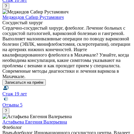
Стаж
10 лет
?
Меджидов Сабир Рустамович
Сосудистый хирург
Сердечно-сосудистый хирург, флеболог. Лечение больных с
сосудистой патологией, варикозной болезнью и гангреной.
Выполняет малоинвазивные операции по поводу варикозной
болезни (ЭВЛК, минифлебэктомия, склеротерапия), операции
на артериях нижних конечностей. Ищете
квалифицированного флеболога в Махачкале? Узнайте, когда
необходима консультация, какие симптомы указывают на
проблемы с венами и как проходит прием у специалиста.
Современные методы диагностики и лечения варикоза в
Махачкале.
Записаться на приём
Стаж
19 лет
Отзывы
5
?
Астафьева Евгения Валерьевна
Флеболог
Врач-флеболог Инновационного сосудистого центра. Владеет