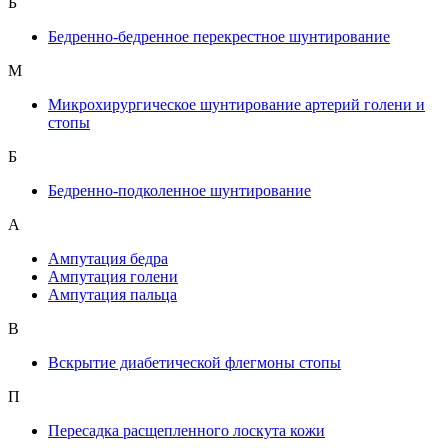
Б
Бедренно-бедренное перекрестное шунтирование
М
Микрохирургическое шунтирование артерий голени и
стопы
Б
Бедренно-подколенное шунтирование
А
Ампутация бедра
Ампутация голени
Ампутация пальца
В
Вскрытие диабетической флегмоны стопы
П
Пересадка расщепленного лоскута кожи