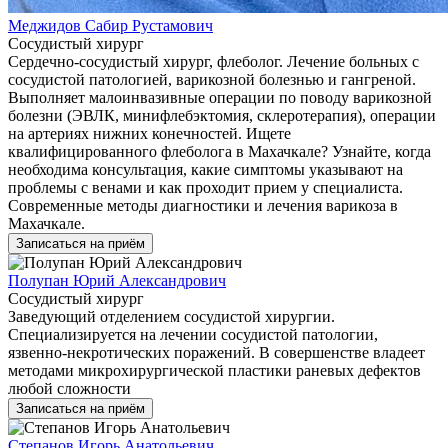
Меджидов Сабир Рустамович
Сосудистый хирург
Сердечно-сосудистый хирург, флеболог. Лечение больных с
сосудистой патологией, варикозной болезнью и гангреной.
Выполняет малоинвазивные операции по поводу варикозной
болезни (ЭВЛК, минифлебэктомия, склеротерапия), операции
на артериях нижних конечностей. Ищете
квалифицированного флеболога в Махачкале? Узнайте, когда
необходима консультация, какие симптомы указывают на
проблемы с венами и как проходит прием у специалиста.
Современные методы диагностики и лечения варикоза в
Махачкале.
Записаться на приём
Полупан Юрий Александрович
Сосудистый хирург
Заведующий отделением сосудистой хирургии.
Специализируется на лечении сосудистой патологии,
язвенно-некротических поражений. В совершенстве владеет
методами микрохирургической пластики раневых дефектов
любой сложности
Записаться на приём
Степанов Игорь Анатольевич