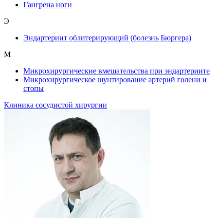
Гангрена ноги
Э
Эндартериит облитерирующий (болезнь Бюргера)
М
Микрохирургические вмешательства при эндартериите
Микрохирургическое шунтирование артерий голени и
стопы
Клиника сосудистой хирургии