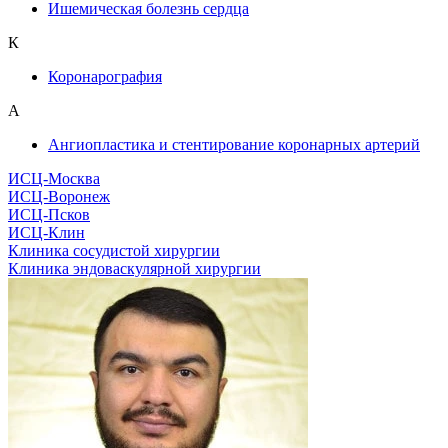
Ишемическая болезнь сердца
К
Коронарография
А
Ангиопластика и стентирование коронарных артерий
ИСЦ-Москва
ИСЦ-Воронеж
ИСЦ-Псков
ИСЦ-Клин
Клиника сосудистой хирургии
Клиника эндоваскулярной хирургии