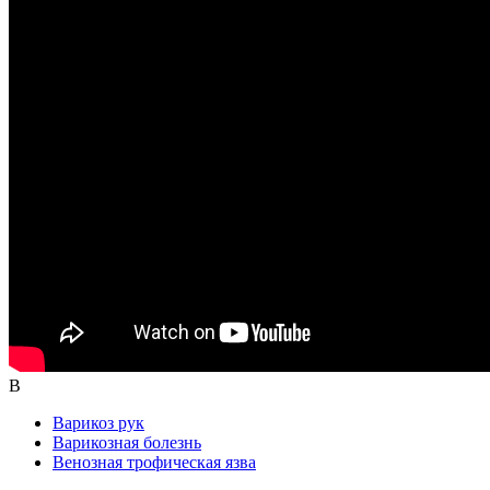
В
Варикоз рук
Варикозная болезнь
Венозная трофическая язва