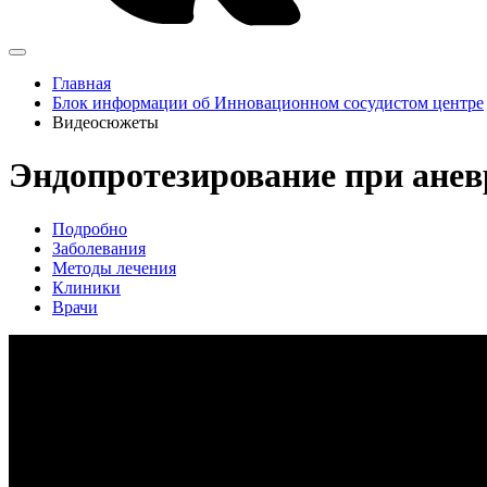
Главная
Блок информации об Инновационном сосудистом центре
Видеосюжеты
Эндопротезирование при анев
Подробно
Заболевания
Методы лечения
Клиники
Врачи