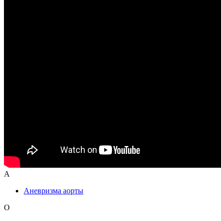
А
Аневризма аорты
О