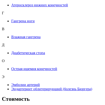
Атеросклероз нижних конечностей
Г
Гангрена ноги
В
Влажная гангрена
Д
Диабетическая стопа
О
Острая ишемия конечностей
Э
Эмболии артерий
Эндартериит облитерирующий (болезнь Бюргера)
Стоимость