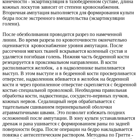
конечности - экзартикуляция в тазобедренном суставе, длина
кожных лоскутов зависит от степени кровоснабжения.
Вторичная ампутация выполняется для формирования культи
бедра после экстренного вмешательства (экзартикуляции
голени).
После обезболивания проводится разрез по намеченной
линии. Во время разреза по кровоточивости окончательно
оценивается кровоснабжение уровня ампутации. После
рассечения мягких тканей вскрывается коленный сустав и
удаляется погибшая голень. Нижняя часть бедренной кости
резецируется в проксимальном направлении. В кости
распиливается желобок, а в надколеннике выпиливается
выступ. В этом выступе и в бедренной кости просверливается
отверстие, надколенник вбивается в желобок на бедренной
кости и через пропиленное отверстие скрепляется с бедренной
костью специальной проволокой. Необходима правильная
обработка кости, надкостницы, сосудисто-нервных пучков,
кожных нервов. Седалищный нерв обрабатывается с
тщательным сшиванием периневральной оболочки
атравматичными швами. Это позволит избежать поздних
осложнений после ампутации. В зону культи устанавливается
дренаж и рана ушивается с формированием раны по задней
поверхности бедра. После операции на бедро накладывается
повязка с антисептическим раствором. Методика по Гритти -