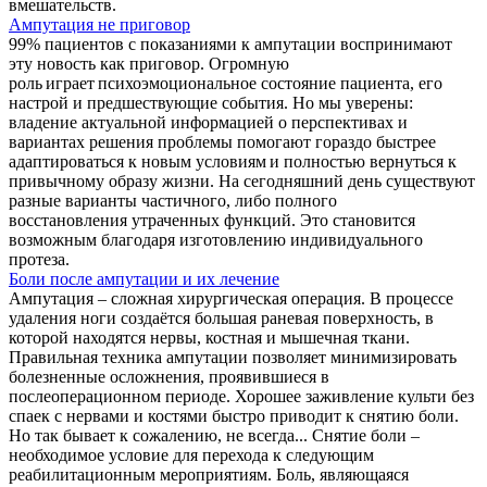
вмешательств.
Ампутация не приговор
99% пациентов с показаниями к ампутации воспринимают
эту новость как приговор. Огромную
роль играет психоэмоциональное состояние пациента, его
настрой и предшествующие события. Но мы уверены:
владение актуальной информацией о перспективах и
вариантах решения проблемы помогают гораздо быстрее
адаптироваться к новым условиям и полностью вернуться к
привычному образу жизни. На сегодняшний день существуют
разные варианты частичного, либо полного
восстановления утраченных функций. Это становится
возможным благодаря изготовлению индивидуального
протеза.
Боли после ампутации и их лечение
Ампутация – сложная хирургическая операция. В процессе
удаления ноги создаётся большая раневая поверхность, в
которой находятся нервы, костная и мышечная ткани.
Правильная техника ампутации позволяет минимизировать
болезненные осложнения, проявившиеся в
послеоперационном периоде. Хорошее заживление культи без
спаек с нервами и костями быстро приводит к снятию боли.
Но так бывает к сожалению, не всегда... Снятие боли –
необходимое условие для перехода к следующим
реабилитационным мероприятиям. Боль, являющаяся