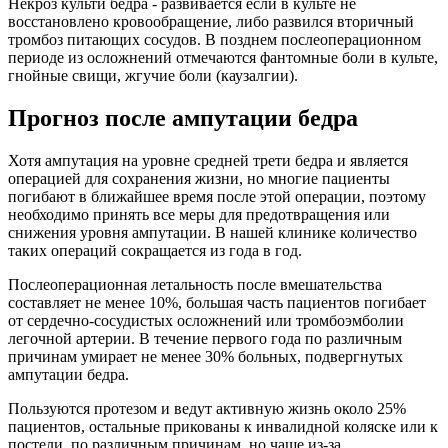
Некроз культи бедра - развивается если в культе не
восстановлено кровообращение, либо развился вторичный
тромбоз питающих сосудов. В позднем послеоперационном
периоде из осложнений отмечаются фантомные боли в культе,
гнойные свищи, жгучие боли (каузалгии).
Прогноз после ампутации бедра
Хотя ампутация на уровне средней трети бедра и является
операцией для сохранения жизни, но многие пациенты
погибают в ближайшее время после этой операции, поэтому
необходимо принять все меры для предотвращения или
снижения уровня ампутации. В нашей клинике количество
таких операций сокращается из года в год.
Послеоперационная летальность после вмешательства
составляет не менее 10%, большая часть пациентов погибает
от сердечно-сосудистых осложнений или тромбоэмболии
легочной артерии. В течение первого года по различным
причинам умирает не менее 30% больных, подвергнутых
ампутации бедра.
Пользуются протезом и ведут активную жизнь около 25%
пациентов, остальные прикованы к инвалидной коляске или к
постели, по различным причинам, но чаще из-за