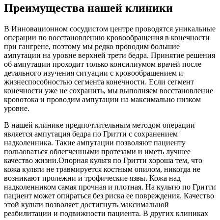
Преимущества нашей клиники
В Инновационном сосудистом центре проводятся уникальные
операции по восстановлению кровообращения в конечности
при гангрене, поэтому мы редко проводим большие
ампутации на уровне верхней трети бедра. Принятие решения
об ампутации проходит только консилиумом врачей после
детального изучения ситуации с кровообращением и
жизнеспособностью сегмента конечности. Если сегмент
конечности уже не сохранить, мы выполняем восстановление
кровотока и проводим ампутации на максимально низком
уровне.
В нашей клинике предпочтительным методом операции
является ампутация бедра по Гритти с сохранением
надколенника. Такие ампутации позволяют пациенту
пользоваться облегченными протезами и иметь лучшее
качество жизни.Опорная культя по Гритти хороша тем, что
кожа культи не травмируется костным опилом, никогда не
возникают пролежни и трофические язвы. Кожа над
надколенником самая прочная и плотная. На культю по Гритти
пациент может опираться без риска ее повреждения. Качество
этой культи позволяет достигнуть максимальной
реабилитации и подвижности пациента. В других клиниках