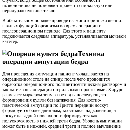
случаях, когда общее состояние или особенности
позвоночника не позволяют провести спинальную или
перидуральную анестезию.
В обязательном порядке проводится мониторинг жизненно-
важных функций организма во время операции и
послеоперационном периоде. Для этого к пациенту
подключается следящая аппаратура, устанавливается мочевой
катетер.
Техника
операции ампутации бедра
Для проведения ампутации пациент укладывается на
операционном столе на спину, после чего проводится
обработка операционного поля антисептическим раствором и
закрытие зоны операции стерильными простынями. Хирург
размечает маркером зону разреза для последующего
формирования культи без натяжения. Для костно-
пластической ампутации по Гритти передний лоскут
формируется более длинным, захватывая надколенник, а
лоскут на задней поверхности формируется как
полуокружность в нижней трети бедра. Уровень ампутации
может быть в нижней, средней трети и полное вычленение