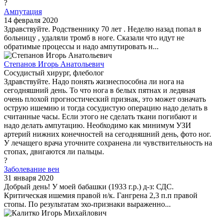
?
Ампутация
14 февраля 2020
Здравствуйте. Родственнику 70 лет . Неделю назад попал в
больницу , удаляли тромб в ноге. Сказали что идут не
обратимые процессы и надо ампутировать н...
Степанов Игорь Анатольевич
Сосудистый хирург, флеболог
Здравствуйте. Надо понять жизнеспособна ли нога на
сегодняшний день. То что нога в белых пятнах и ледяная
очень плохой прогностический признак, это может означать
острую ишемию и тогда сосудистую операцию надо делать в
считанные часы. Если этого не сделать ткани погибают и
надо делать ампутацию. Необходимо как минимум УЗИ
артерий нижних конечностей на сегодняшний день, фото ног.
У лечащего врача уточните сохранена ли чувствительность на
стопах, двигаются ли пальцы.
?
Заболевание вен
31 января 2020
Добрый день! У моей бабашки (1933 г.р.) д-з: СДС.
Критическая ишемия правой н/к. Гангрена 2,3 п.п правой
стопы. По результатам эхо-признаки выраженно...