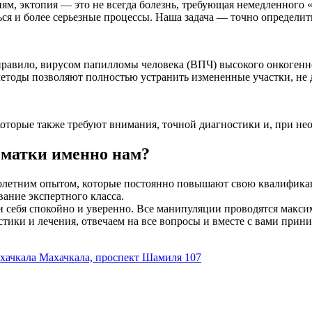
, эктопия — это не всегда болезнь, требующая немедленного «
ся и более серьезные процессы. Наша задача — точно определит
правило, вирусом папилломы человека (ВПЧ) высокого онкогенно
методы позволяют полностью устранить измененные участки, не д
оторые также требуют внимания, точной диагностики и, при нео
 матки именно нам?
олетним опытом, которые постоянно повышают свою квалифика
ание экспертного класса.
и себя спокойно и уверенно. Все манипуляции проводятся макси
ики и лечения, отвечаем на все вопросы и вместе с вами прин
хачкала
Махачкала, проспект Шамиля 107