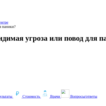
ентре
я паники?
димая угроза или повод для п
ультаты
Стоимость
Врачи
Вопросы/ответы