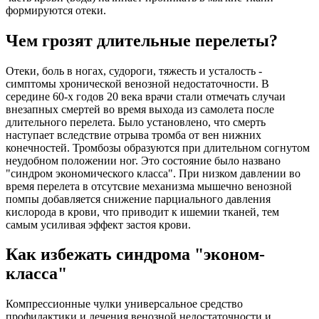
формируются отеки.
Чем грозят длительные перелеты?
Отеки, боль в ногах, судороги, тяжесть и усталость -
симптомы хронической венозной недостаточности. В
середине 60-х годов 20 века врачи стали отмечать случаи
внезапных смертей во время выхода из самолета после
длительного перелета. Было установлено, что смерть
наступает вследствие отрыва тромба от вен нижних
конечностей. Тромбозы образуются при длительном согнутом
неудобном положении ног. Это состояние было названо
"синдром экономического класса". При низком давлении во
время перелета в отсутсвие механизма мышечно венозной
помпы добавляется снижение парциального давления
кислорода в крови, что приводит к ишемии тканей, тем
самым усиливая эффект застоя крови.
Как избежать синдрома "эконом-
класса"
Компрессионные чулки универсальное средство
профилактики и лечения венозной недостаточности и