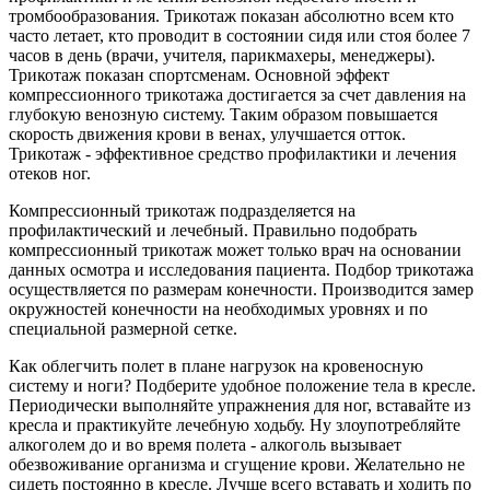
тромбообразования. Трикотаж показан абсолютно всем кто
часто летает, кто проводит в состоянии сидя или стоя более 7
часов в день (врачи, учителя, парикмахеры, менеджеры).
Трикотаж показан спортсменам. Основной эффект
компрессионного трикотажа достигается за счет давления на
глубокую венозную систему. Таким образом повышается
скорость движения крови в венах, улучшается отток.
Трикотаж - эффективное средство профилактики и лечения
отеков ног.
Компрессионный трикотаж подразделяется на
профилактический и лечебный. Правильно подобрать
компрессионный трикотаж может только врач на основании
данных осмотра и исследования пациента. Подбор трикотажа
осуществляется по размерам конечности. Производится замер
окружностей конечности на необходимых уровнях и по
специальной размерной сетке.
Как облегчить полет в плане нагрузок на кровеносную
систему и ноги? Подберите удобное положение тела в кресле.
Периодически выполняйте упражнения для ног, вставайте из
кресла и практикуйте лечебную ходьбу. Ну злоупотребляйте
алкоголем до и во время полета - алкоголь вызывает
обезвоживание организма и сгущение крови. Желательно не
сидеть постоянно в кресле. Лучше всего вставать и ходить по