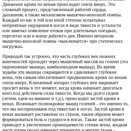
Движение крови по венам происходит снизу вверх. Это
сложный процесс, представленный работой сердца,
дыханием, а также механизмом мышечно-венозной помпы.
Каждый из нас в той или иной степени испытывал
неприятные ощущения в ногах в виде тяжести и усталости
или замечал появление отеков при длительных поездках,
перелетах или в конце рабочего дня. Именно механизм
мышечно-венозной помпы «выключается» при статических
нагрузках.
Природой так устроено, что часть глубоких вен нижних
конечностей проходит через мышечный массив на голени (это
икроножные мышцы, камбаловидная мышца). Во время
ходьбы эти мышцы сокращаются и сдавливают глубокие
вены, тем самым обеспечивают продвижение крови по венам
снизу-вверх. Клапанный аппарат глубоких вен закрывает
просвет вены в тот момент, когда кровь начинает двигаться
вниз под действием силы тяжести. Когда мы долго сидим
(летим, едем на машине и т.д.), происходит застой крови в
венах. Возникает полнокровие мышц голеней - это именно то,
что мы воспринимаем под тяжестью в ногах. Застой крови в
венах вызывает растяжение их стенок, таким образом может
формироваться боль и судороги в ногах. Также застой крови
приводит к увеличению проницаемости стенки вены, жидкая
часть крови (вода) начинает проникать в мягкие ткани -