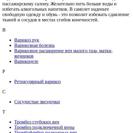
пассажирскому салону. Желательно пить больше воды и
избегать алкогольных напитков. В самолет наденьте
свободную одежду и обувь - это позволит избежать сдавление
тканей и сосудов в местах сгибов конечностей.
В
Варикоз рук
Варикозная болезнь
Варикозное расширение вен малого таза, матки,
яичников
Варикоцеле
Р
Ретикулярный варикоз
С
Сосудистые звездочки
Т
Тромбоз глубоких вен
Тромбоз подключичной вены
Тромбофлебит подкожных вен