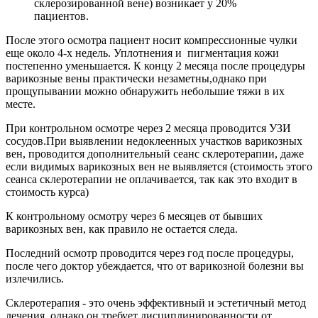
склерозированной вене) возникает у 20%
пациентов.
После этого осмотра пациент носит компрессионные чулки
еще около 4-х недель. Уплотнения и пигментация кожи
постепенно уменьшается. К концу 2 месяца после процедуры
варикозные вены практически незаметны,однако при
прощупывании можно обнаружить небольшие тяжи в их
месте.
При контрольном осмотре через 2 месяца проводится УЗИ
сосудов.При выявлении недоклеенных участков варикозных
вен, проводится дополнительный сеанс склеротерапии, даже
если видимых варикозных вен не выявляется (стоимость этого
сеанса склеротерапии не оплачивается, так как это входит в
стоимость курса)
К контрольному осмотру через 6 месяцев от бывших
варикозных вен, как правило не остается следа.
Последний осмотр проводится через год после процедуры,
после чего доктор убеждается, что от варикозной болезни вы
излечились.
Склеротерапия - это очень эффективный и эстетичный метод
лечения, однако он требует дисциплинированности от