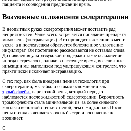
пациента и соблюдения предписаний врача.
Возможные осложнения склеротерапии
В неопытных руках склеротерапия может доставить ряд
неприятностей. Чаще всего встречается попадание препарата
мимо вены (экстравазация). Это приводит к жжению в месте
укола, а в последуещем образуется болезненное уплотнение
инфильтрат. Он постепенно рассасывается не оставляя следа.
До появления ультразвуковой поддержки такое осложнение
иногда встречалось, однако в настоящее время, все сложные
инъекции мы выполняем под ультразвуковым контролем, что
практически исключает экстравазацию.
С тех пор, как была внедрена пенная технология при
склеротерапии, мы забыли о таком осложнении как
тромбофлебит
варикозной вены, который нередко
наблюдается после жидкостной склеротерапии. Вероятность
тромбофлебита стала минимальной из -за более сильного
контакта венозной стенки с пеной, чем с жидкостью. После
пены стенка склеивается очень быстро и воспаление не
возникает.
С