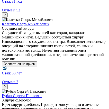
Стаж
31 год
Отзывы
52
?
Калитко Игорь Михайлович
Сосудистый хирург
Сосудистый хирург высшей категории, кандидат
медицинских наук. Ведущий сосудистый хирург
Инновационного сосудистого центра. Выполняет весь спектр
операций на артериях нижних конечностей, сонных и
позвоночных артериях. Имеет значительный опыт
малоинвазивной флебологии, лазерного лечения варикозной
болезни.
Записаться на приём
Стаж
30 лет
Отзывы
7
?
Рубан Сергей Павлович
Хирург-флеболог
Врач хирург-флеболог. Проводит консультации и лечение
пациентов с варикозной болезнью и её осложнениями.