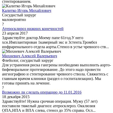
стентированием.
Калитко Игорь Михайлович
Сосудистый хирург
маловероятно
?
Атеросклироз нижних конечностей
23 апреля 2017
Здравствуйте доктор.Моему папе 61год.У него
хсн.Имплантирован 1камерный экс и 3стента.Тромбоз
инфраренального отдела аорты.Стеноз в устье чревного ств...
Михневич Алексей Валерьевич
Флеболог, сосудистый хирург
Для устранения риска гангрены необходимо выполнить аорто-
бифеморальное протезирование. До этого надо провести
ангиографию и стентирование чревного ствола. Свяжитесь с
главным врачом клиники (раздел о госпитализации). Мы
готовы принять на лечение.
?
Возможно ли сделать операцию до 11.01.2016
18 декабря 2015
Здравствуйте! Нужна срочная операция. Мужу (57 лет)
поставили тяжелый диагноз: атеросклероз. Окклюзия
ОПА,НПА и ВПА слева, стеноз до 35% справа. Осл...