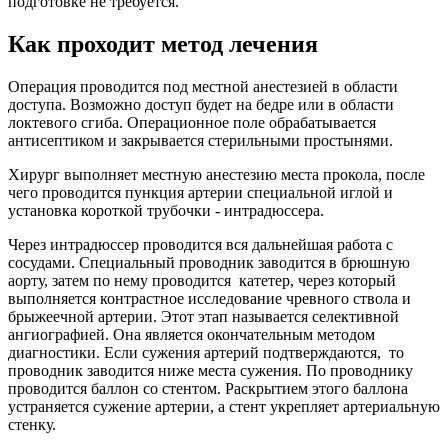
подготовке не требуется.
Как проходит метод лечения
Операция проводится под местной анестезией в области
доступа. Возможно доступ будет на бедре или в области
локтевого сгиба. Операционное поле обрабатывается
антисептиком и закрывается стерильными простынями.
Хирург выполняет местную анестезию места прокола, после
чего проводится пункция артерии специальной иглой и
установка короткой трубочки - интрадюссера.
Через интрадюссер проводится вся дальнейшая работа с
сосудами. Специальный проводник заводится в брюшную
аорту, затем по нему проводится катетер, через который
выполняется контрастное исследование чревного ствола и
брыжеечной артерии. Этот этап называется селективной
ангиографией. Она является окончательным методом
диагностики. Если сужения артерий подтверждаются, то
проводник заводится ниже места сужения. По проводнику
проводится баллон со стентом. Раскрытием этого баллона
устраняется сужение артерии, а стент укрепляет артериальную
стенку.