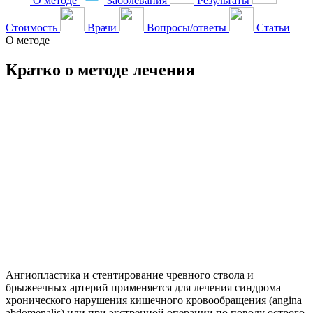
О методе
Заболевания
Результаты
Стоимость
Врачи
Вопросы/ответы
Статьи
О методе
Кратко о методе лечения
Ангиопластика и стентирование чревного ствола и
брыжеечных артерий применяется для лечения синдрома
хронического нарушения кишечного кровообращения (angina
abdomenalis) или при экстренной операции по поводу острого