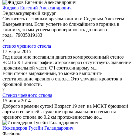
Жидков Евгений Александрович
Эндоваскулярный хирург
Свяжитесь с главным врачом клиники Седовым Алексеем
Валерьевичем. Если успеете до ближайшего вторника в
клинику, то мы успеем прооперировать до нового
года.+79035019183
?
стеноз чревного ствола
17 марта 2015
Год назад мне поставили диагноз компрессионный стеноз
ЧС.По КТ-ангиографии: атеросклероз отсутствует.Сдавление
проксимальной части СЧ соотв.синдрому м...
Если стеноз выраженный, то можно выполнить
стентирование чревного ствола. Это улучшит кровоток в
брюшной полости.
?
Стеноз чревного ствола
15 июня 2014
Доброго времени суток! Возраст 19 лет, на МСКТ брюшной
аорты и ее ветвей - сужение проксимального сегмента
чревного ствола до 0,2 см протяженностью до...
Искендеров Гусейн Галандарович
Флеболог