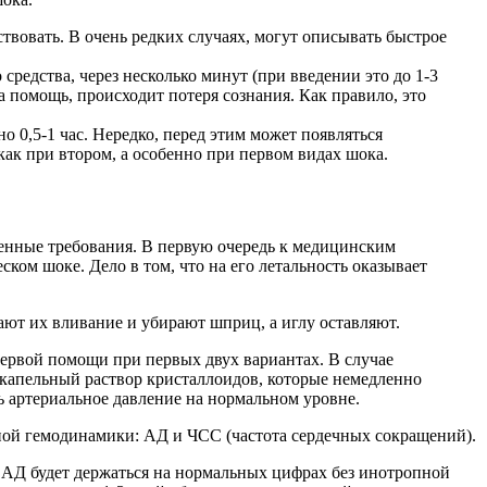
вствовать. В очень редких случаях, могут описывать быстрое
средства, через несколько минут (при введении это до 1-3
на помощь, происходит потеря сознания. Как правило, это
 0,5-1 час. Нередко, перед этим может появляться
 как при втором, а особенно при первом видах шока.
ленные требования. В первую очередь к медицинским
ком шоке. Дело в том, что на его летальность оказывает
ают их вливание и убирают шприц, а иглу оставляют.
первой помощи при первых двух вариантах. В случае
 капельный раствор кристаллоидов, которые немедленно
ь артериальное давление на нормальном уровне.
ной гемодинамики: АД и ЧСС (частота сердечных сокращений).
о АД будет держаться на нормальных цифрах без инотропной