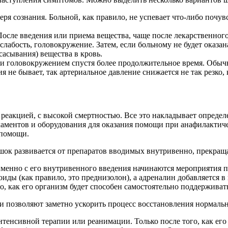
теря сознания. Больной, как правило, не успевает что-либо почу
После введения или приема вещества, чаще после лекарственного 
я слабость, головокружение. Затем, если больному не будет оказа
сасывания) вещества в кровь.
 и головокружением спустя более продолжительное время. Обычно
я не бывает, так артериальное давление снижается не так резко,
реакцией, с высокой смертностью. Все это накладывает опреде
аментов и оборудования для оказания помощи при анафилактичес
 помощи.
 шок развивается от препаратов вводимых внутривенно, прекращ
 именно с его внутривенного введения начинаются мероприятия 
иды (как правило, это преднизолон), а адреналин добавляется в
о, как его организм будет способен самостоятельно поддерживат
и позволяют заметно ускорить процесс восстановления нормаль
нтенсивной терапии или реанимации. Только после того, как ег