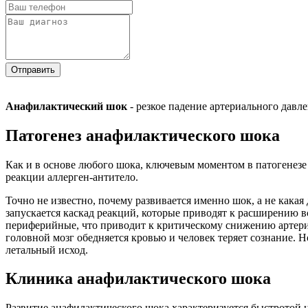
Отправить
Анафилактический шок
- резкое падение артериального давл
Патогенез анафилактического шока
Как и в основе любого шока, ключевым моментом в патогенезе 
реакции аллерген-антитело.
Точно не известно, почему развивается именно шок, а не какая
запускается каскад реакций, которые приводят к расширению в
периферийные, что приводит к критическому снижению артериа
головной мозг обедняется кровью и человек теряет сознание. 
летальный исход.
Клиника анафилактического шока
Развитие анафилактического шока характеризуется быстротой