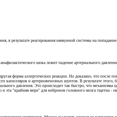
ения, в результате реагирования иммунной системы на попадание
анафилактического шока лежит падение артериального давления.
 другая форма аллергических реакции. Но доказано, что после по
сех капилляров и артериовенозных шунтов. В результате этого, 
льного давления. Это происходит так быстро, что механизмы ц
Но и эта "крайняя мера" для нейронов головного мозга тщетна -
 наступления симптомов. Можно выделить несколько вариантов ш