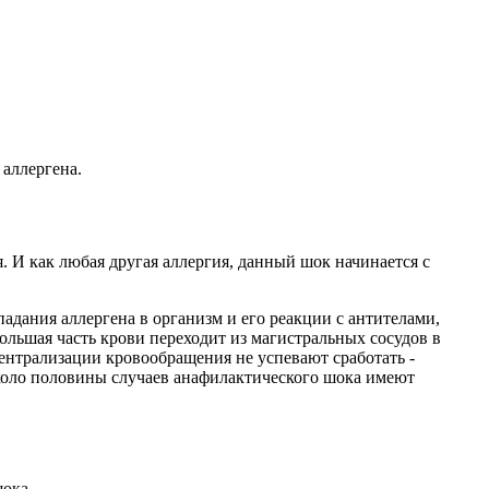
 аллергена.
 И как любая другая аллергия, данный шок начинается с
падания аллергена в организм и его реакции с антителами,
большая часть крови переходит из магистральных сосудов в
ентрализации кровообращения не успевают сработать -
 около половины случаев анафилактического шока имеют
ока.