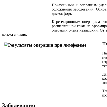
Показаниями к операциям уда
осложнения заболевания. Осно
дискомфорт.
К резекционным операциям отн
расщепленной кожи на сформиро
операций очень невысокий. От 
весьма сложно.
П
На
не
из
тк
Да
ко
ли
Та
ко
Заболевания