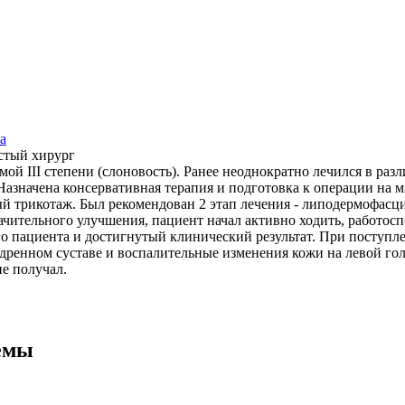
а
стый хирург
ой III степени (слоновость). Ранее неоднократно лечился в раз
значена консервативная терапия и подготовка к операции на мя
ый трикотаж. Был рекомендован 2 этап лечения - липодермофасц
начительного улучшения, пациент начал активно ходить, работос
го пациента и достигнутый клинический результат. При поступ
дренном суставе и воспалительные изменения кожи на левой голе
е получал.
емы