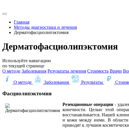
Главная
Методы диагностики и лечения
Дерматофасциолипэктомия
Дерматофасциолипэктомия
Используйте навигацию
по текущей странице
О методе
Заболевания
Результаты лечения
Стоимость
Врачи
Во
О методе
Заболевания
Результаты
Стоим
Фасциолипэктомия
Резекционные операции
- удале
конечности. Целью этой опер
восстанавливается. Нашей клини
и кожи между ними. В области
приводят к лучшим косметически