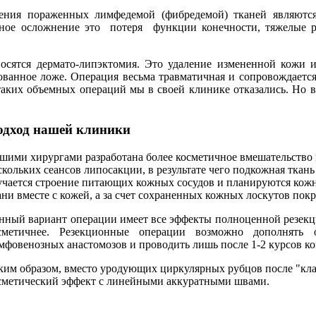
ления пораженных лимфедемой (фибредемой) тканей являют
вное осложнение это потеря функции конечности, тяжелые 
осятся дермато-липэктомия. Это удаление измененной кожи 
ванное ложе. Операция весьма травматичная и сопровождается
таких объемных операций мы в своей клинике отказались. Но 
одход нашей клиники
шими хирургами разработана более косметичное вмешательство 
скольких сеансов липосакции, в результате чего подкожная ткан
учается строение питающих кожных сосудов и планируются кож
ани вместе с кожей, а за счет сохраненных кожных лоскутов пок
нный вариант операции имеет все эффекты полноценной резекци
сметичнее. Резекционные операции возможно дополнять 
мфовенозных анастомозов и проводить лишь после 1-2 курсов ко
ким образом, вместо уродующих циркулярных рубцов после "кл
сметический эффект с линейными аккуратными швами.