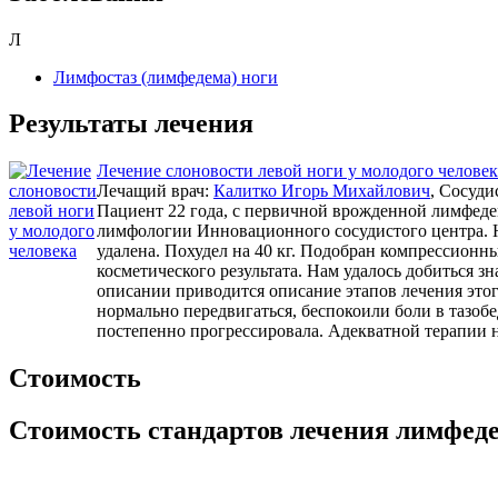
Л
Лимфостаз (лимфедема) ноги
Результаты лечения
Лечение слоновости левой ноги у молодого человек
Лечащий врач:
Калитко Игорь Михайлович
, Сосуди
Пациент 22 года, с первичной врожденной лимфедем
лимфологии Инновационного сосудистого центра. На
удалена. Похудел на 40 кг. Подобран компрессионн
косметического результата. Нам удалось добиться з
описании приводится описание этапов лечения это
нормально передвигаться, беспокоили боли в тазобе
постепенно прогрессировала. Адекватной терапии н
Стоимость
Стоимость стандартов лечения лимфед