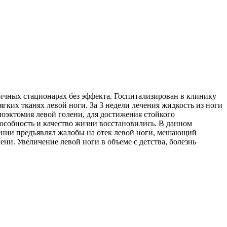
личных стационарах без эффекта. Госпитализирован в клинику
гких тканях левой ноги. За 3 недели лечения жидкость из ноги
иоэктомия левой голени, для достижения стойкого
пособность и качество жизни восстановились. В данном
лении предъявлял жалобы на отек левой ноги, мешающий
ни. Увеличение левой ноги в объеме с детства, болезнь