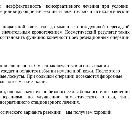
ся неэффективность консервативного лечения при условии
рецидивирующие инфекции и значительный психологический
и подкожной клетчатки до мышц, с последующей пересадкой
 значительным кровотечением. Косметический результат таких
восстановить функцию конечности без резекционных операций
при слоновости. Смысл заключается в использовании
ь уходит и остаются избытки измененной кожи. После этого
ные лоскуты. При большой операции иссекаются фиброзные
рываются мягкие ткани.
и, однако значительно безопаснее для больного и несравненно
операциями по улучшению лимфатического оттока, типа
нсервативного стационарного лечения.
ассического варианта резекции" мы получаем хороший