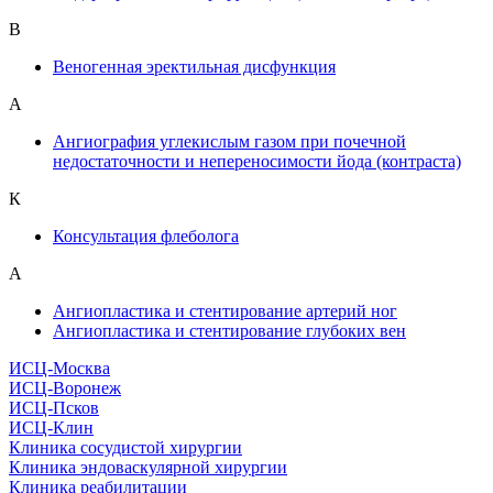
В
Веногенная эректильная дисфункция
А
Ангиография углекислым газом при почечной
недостаточности и непереносимости йода (контраста)
К
Консультация флеболога
А
Ангиопластика и стентирование артерий ног
Ангиопластика и стентирование глубоких вен
ИСЦ-Москва
ИСЦ-Воронеж
ИСЦ-Псков
ИСЦ-Клин
Клиника сосудистой хирургии
Клиника эндоваскулярной хирургии
Клиника реабилитации