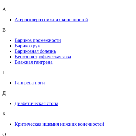
А
Атеросклероз нижних конечностей
В
Варикоз промежности
Варикоз рук
Варикозная болезнь
Венозная трофическая язва
Влажная гангрена
Г
Гангрена ноги
Д
Диабетическая стопа
К
Критическая ишемия нижних конечностей
О