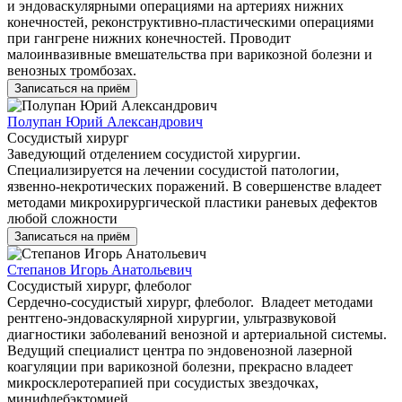
и эндоваскулярными операциями на артериях нижних
конечностей, реконструктивно-пластическими операциями
при гангрене нижних конечностей. Проводит
малоинвазивные вмешательства при варикозной болезни и
венозных тромбозах.
Записаться на приём
Полупан Юрий Александрович
Сосудистый хирург
Заведующий отделением сосудистой хирургии.
Специализируется на лечении сосудистой патологии,
язвенно-некротических поражений. В совершенстве владеет
методами микрохирургической пластики раневых дефектов
любой сложности
Записаться на приём
Степанов Игорь Анатольевич
Сосудистый хирург, флеболог
Сердечно-сосудистый хирург, флеболог. Владеет методами
рентгено-эндоваскулярной хирургии, ультразвуковой
диагностики заболеваний венозной и артериальной системы.
Ведущий специалист центра по эндовенозной лазерной
коагуляции при варикозной болезни, прекрасно владеет
микросклеротерапией при сосудистых звездочках,
минифлебэктомией.