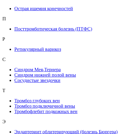
Острая ишемия конечностей
П
Посттромботическая болезнь (ПТФС)
Р
Ретикулярный варикоз
С
Синдром Мея-Тернера
Синдром нижней полой вены
Сосудистые звездочки
Т
Тромбоз глубоких вен
Тромбоз подключичной вены
Тромбофлебит подкожных вен
Э
Эндартериит облитерирующий (болезнь Бюргера)