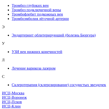
Тромбоз глубоких вен
Тромбоз подключичной вены
Тромбофлебит подкожных вен
Тромбоэмболия лёгочной артерии
Э
Эндартериит облитерирующий (болезнь Бюргера)
У
УЗИ вен нижних конечностей
Л
Лечение варикоза лазером
С
Склеротерапия (склерозирование) сосудистых звездочек
ИСЦ-Москва
ИСЦ-Воронеж
ИСЦ-Псков
ИСЦ-Клин