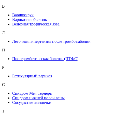
В
Варикоз рук
Варикозная болезнь
Венозная трофическая язва
Л
Легочная гипертензия после тромбоэмболии
П
Посттромботическая болезнь (ПТФС)
Р
Ретикулярный варикоз
С
Синдром Мея-Тернера
Синдром нижней полой вены
Сосудистые звездочки
Т